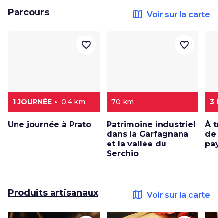
Parcours
map
Voir sur la carte
favorite_border
favorite_border
1 JOURNÉE
0,4 km
70 km
3
Une journée à Prato
Patrimoine industriel
À t
dans la Garfagnana
de 
et la vallée du
pay
Serchio
Produits artisanaux
map
Voir sur la carte