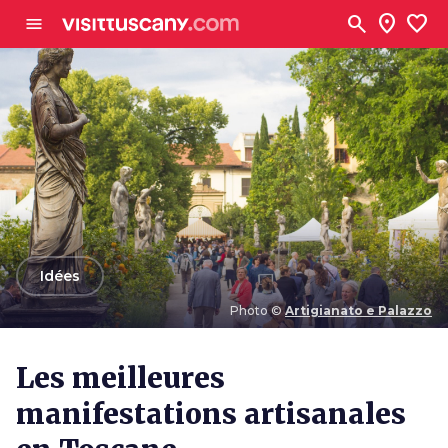
Aller au contenu principal
search
location_on
favorite
menu
arrow_back
Idées
Photo ©
Artigianato e Palazzo
Photo ©
Artigianato e Palazzo
Les meilleures
manifestations artisanales