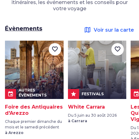
itinéraires, les événements et les conseils pour
votre voyage
Évènements
map
Voir sur la carte
favorite_border
favorite_border
AUTRES
event
star
even
FESTIVALS
ÉVÈNEMENTS
Foire des Antiquaires
White Carrara
Le
d'Arezzo
Qu
Du 5 juin au 30 août 2026
Vi
à Carrara
Chaque premier dimanche du
mois et le samedi précédent
Du 1
à Arezzo
202
à S