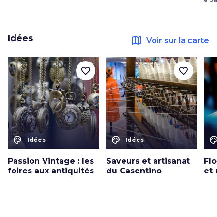
Idées
map
Voir sur la carte
favorite_border
favorite_border
color_lens
color_lens
color_le
Idées
Idées
Passion Vintage : les
Saveurs et artisanat
Fl
foires aux antiquités
du Casentino
et