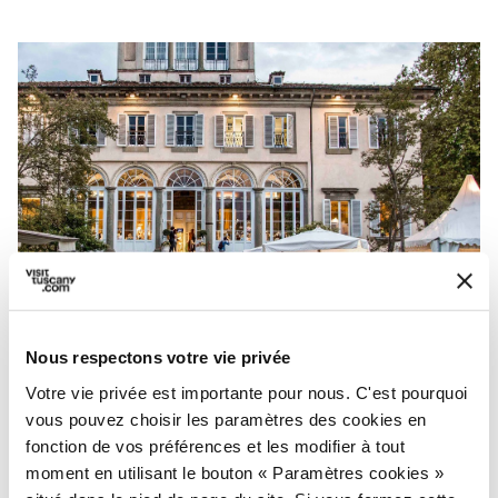
Fashion in Flair à la Villa Bottini - Credit:
Fashion in
Flair
Nous respectons votre vie privée
Votre vie privée est importante pour nous. C'est pourquoi
vous pouvez choisir les paramètres des cookies en
L'
artisanat Made in Italy
est au cœur de
fonction de vos préférences et les modifier à tout
Fashion in Flair
, un événement qui anime
moment en utilisant le bouton « Paramètres cookies »
deux fois par an (au printemps et à l'automne)