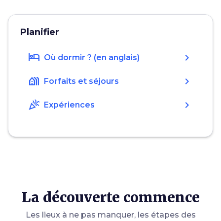
Planifier
hotel
chevron_right
Où dormir ? (en anglais)
holiday_village
chevron_right
Forfaits et séjours
celebration
chevron_right
Expériences
La découverte commence
Les lieux à ne pas manquer, les étapes des