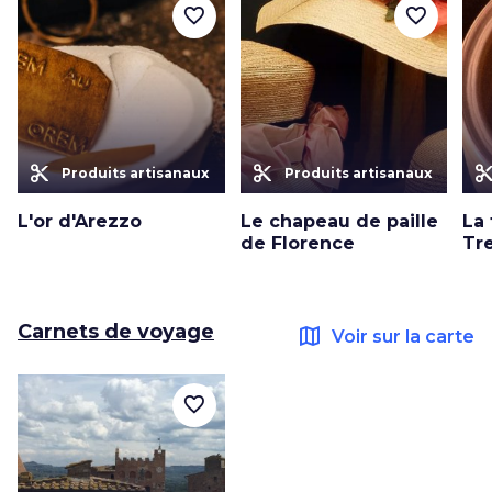
favorite_border
favorite_border
content_cut
content_cut
content_c
Produits artisanaux
Produits artisanaux
L'or d'Arezzo
Le chapeau de paille
La 
de Florence
Tr
Carnets de voyage
map
Voir sur la carte
favorite_border