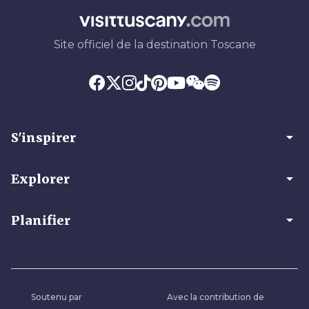
Site officiel de la destination Toscane
arrow_drop_down
S'inspirer
arrow_drop_down
Explorer
arrow_drop_down
Planifier
Soutenu par
Avec la contribution de