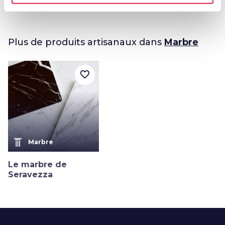
Plus de produits artisanaux dans
Marbre
favorite_border
Marbre
Le marbre de
Seravezza