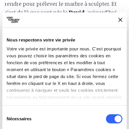
rendre pour prélever le marbre à sculpter. Et
c'est de là que sont nés le
David,
aujourd'hui
exposé à Florence, et la
Pietà
, conservée dans
la basilique Saint-Pierre de Rome. Mais pas
seulement Michel-Ange,
Donatello
,
Nous respectons votre vie privée
le
Bernin
et
Canova
étaient, eux aussi,
Votre vie privée est importante pour nous. C'est pourquoi
fascinés par le marbre de Carrare.
vous pouvez choisir les paramètres des cookies en
fonction de vos préférences et les modifier à tout
moment en utilisant le bouton « Paramètres cookies »
Les carrières en activité aujourd'hui sont
situé dans le pied de page du site. Si vous fermez cette
situées dans les
trois grands bassins
fenêtre en cliquant sur le X en haut à droite, vous
miniers
(Colonnata, Ravaccione et Fantiscritti)
continuerez à naviguer et seuls les cookies strictement
nécessaires au fonctionnement de ce site seront stockés
qui s'étendent derrière la ville, vers les pentes
sur votre appareil. Pour tous les autres types de cookies,
du Mont Maggiore. Sur le territoire, il y a les
nous avons besoin de votre consentement.
Sélection
«
carrières à ciel ouvert
» et les « puits de
Nécessaires
du
carrière », capables de donner vie à
consentement