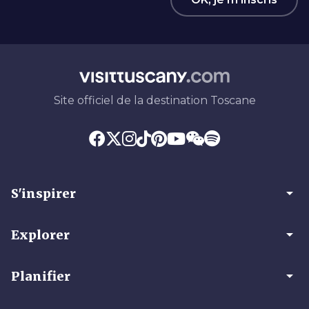
Site officiel de la destination Toscane
arrow_drop_down
S'inspirer
arrow_drop_down
Explorer
arrow_drop_down
Planifier