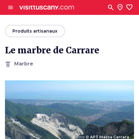
Aller au contenu principal
search
location_on
favorite
menu
arrow_back
Produits artisanaux
Le marbre de Carrare
Marbre
Photo ©
APT Massa Carrara