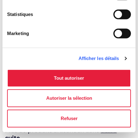
l'ameublement et de la décoration.
Statistiques
category
Catégorie
Marketing
Terre cuite
Afficher les détails
Planifier
Tout autoriser
celebration
chevron_right
Expériences
Autoriser la sélection
Refuser
Plus de produits artisanaux dans
Terre
cuite