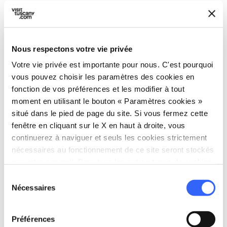
pour fabriquer des vases, des bassins, de la
vaisselle et des briques. La ville d’
Impruneta
,
quant à elle, s'est spécialisée dans la
Nous respectons votre vie privée
production de jarres, même de grande taille,
Votre vie privée est importante pour nous. C'est pourquoi
destinées à contenir l'
huile d'olive et le vin
,
vous pouvez choisir les paramètres des cookies en
ainsi que d'autres produits alimentaires et
fonction de vos préférences et les modifier à tout
viticoles de la région.
moment en utilisant le bouton « Paramètres cookies »
situé dans le pied de page du site. Si vous fermez cette
Au fil des siècles, grâce notamment à la grande
fenêtre en cliquant sur le X en haut à droite, vous
résistance de la matière première, la terre cuite
continuerez à naviguer et seuls les cookies strictement
a été utilisée pour couvrir les toits, décorer les
nécessaires au fonctionnement de ce site seront stockés
sur votre appareil. Pour tous les autres types de cookies,
jardins et les façades. La
tradition de la terre
nous avons besoin de votre consentement.
Sélection
cuite d'Impruneta
est encore vivante
Nécessaires
du
aujourd'hui et les produits, fabriqués dans les
consentement
fours, petits et grands, de la région, sont une
Préférences
référence dans le secteur du bâtiment, de