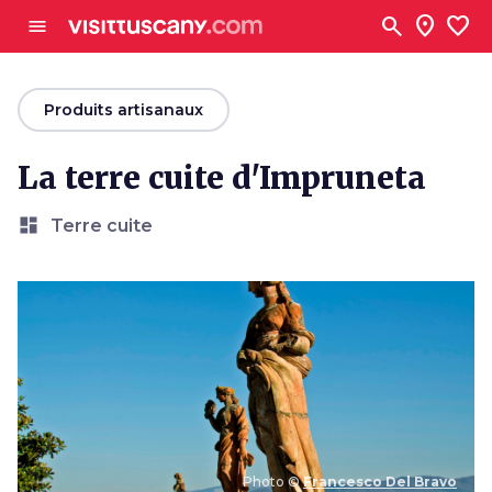
Aller au contenu principal
search
location_on
favorite
menu
arrow_back
Produits artisanaux
La terre cuite d'Impruneta
dashboard
Terre cuite
Photo ©
Francesco Del Bravo