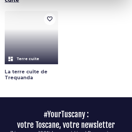
favorite_border
dashboard
Terre cuite
La terre cuite de
Trequanda
#YourTuscany :
votre Toscane, votre newsletter