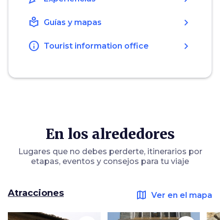
local_library
chevron_right
Guías y mapas
info
chevron_right
Tourist information office
En los alrededores
Lugares que no debes perderte, itinerarios por
etapas, eventos y consejos para tu viaje
Atracciones
map
Ver en el mapa