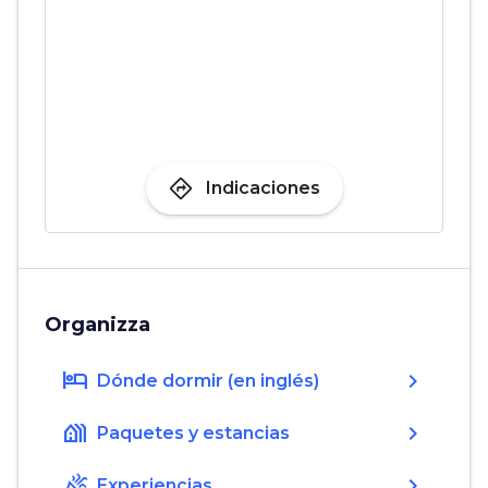
directions
Indicaciones
Organizza
hotel
chevron_right
Dónde dormir (en inglés)
holiday_village
chevron_right
Paquetes y estancias
celebration
chevron_right
Experiencias