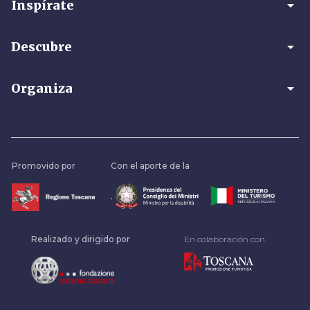
arrow_drop_down
Inspírate
arrow_drop_down
Descubre
arrow_drop_down
Organiza
Promovido por
Con el aporte de la
.
Realizado y dirigido por
En colaboración con