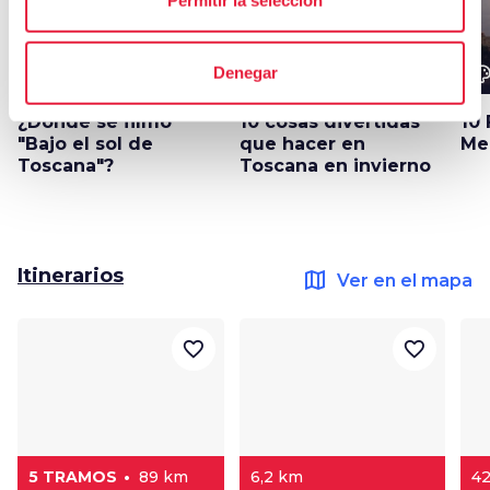
Permitir la selección
color_lens
color_lens
color_le
Denegar
Ideas
Ideas
¿Dónde se filmó
10 cosas divertidas
10 
"Bajo el sol de
que hacer en
Me
Toscana"?
Toscana en invierno
Itinerarios
map
Ver en el mapa
favorite_border
favorite_border
5 TRAMOS
89 km
6,2 km
4