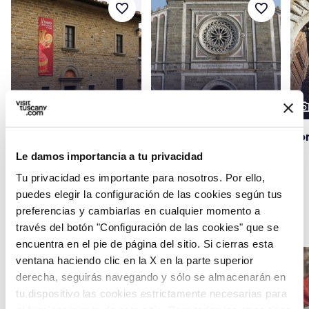
favorite_border
favorite_border
photo_camera
photo_camera
photo_cam
Atracciones
Atracciones
Museo Diocesano de
Basílica de Santa
Por
Cortona
Margherita en
Le damos importancia a tu privacidad
Cortona
Tu privacidad es importante para nosotros. Por ello,
puedes elegir la configuración de las cookies según tus
preferencias y cambiarlas en cualquier momento a
Eventos
map
Ver en el mapa
través del botón "Configuración de las cookies" que se
encuentra en el pie de página del sitio. Si cierras esta
ventana haciendo clic en la X en la parte superior
favorite_border
favorite_border
derecha, seguirás navegando y sólo se almacenarán en
tu dispositivo las cookies estrictamente necesarias para