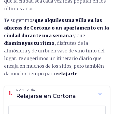
que la ciudad sea cada vez más popular en los
últimos años.
Te sugerimos
que alquiles una villa en las
afueras de Cortona o un apartamento en la
ciudad durante una semana
y que
disminuyas tu ritmo,
disfrutes de la
atmósfera y de un buen vaso de vino tinto del
lugar. Te sugerimos un itinerario diario que
encaja en muchos de los sitios, pero también
da mucho tiempo para
relajarte
.
PRIMER DÍA
1.
expand_more
Relajarse en Cortona