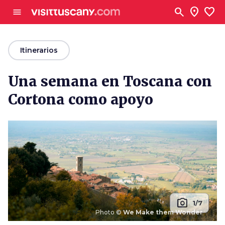
Ve al contenido principal
search
location_on
favorite
menu
arrow_back
Itinerarios
Una semana en Toscana con
Cortona como apoyo
photo_camera
1/7
Photo ©
We Make them Wonder