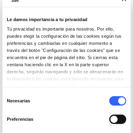
map
Muestra en el mapa
Le damos importancia a tu privacidad
Tu privacidad es importante para nosotros. Por ello,
puedes elegir la configuración de las cookies según tus
CUARTO DÍA
4.
preferencias y cambiarlas en cualquier momento a
expand_more
Fiesta del vino y el queso
través del botón "Configuración de las cookies" que se
encuentra en el pie de página del sitio. Si cierras esta
ventana haciendo clic en la X en la parte superior
derecha, seguirás navegando y sólo se almacenarán en
map
Muestra en el mapa
tu dispositivo las cookies estrictamente necesarias para
el funcionamiento de este sitio. Para todos los otros tipos
de cookies necesitamos tu consentimiento.
Selección
Necesarias
de
QUINTO DÍA
5.
expand_more
consentimiento
Arezzo y Monterchi
Preferencias