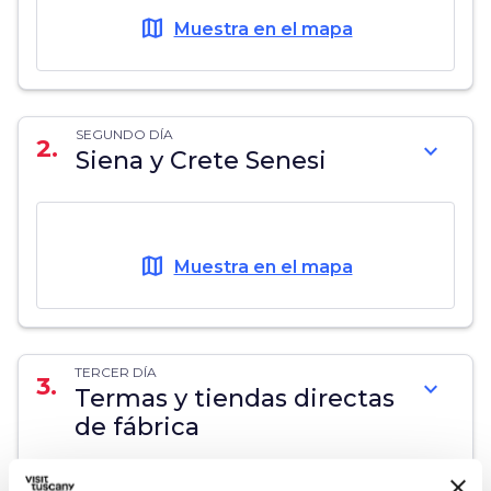
map
Muestra en el mapa
SEGUNDO DÍA
2.
expand_more
Siena y Crete Senesi
map
Muestra en el mapa
TERCER DÍA
3.
expand_more
Termas y tiendas directas
de fábrica