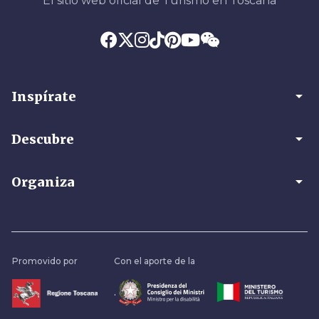
El sitio web oficial de Turismo en Toscana
arrow_drop_down
Inspírate
arrow_drop_down
Descubre
arrow_drop_down
Organiza
Promovido por
Con el aporte de la
.