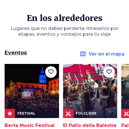
En los alrededores
Lugares que no debes perderte, itinerarios por
etapas, eventos y consejos para tu viaje
Eventos
map
Ver en el mapa
favorite_border
favorite_border
star
FESTIVAL
FOLCLORE
Berta Music Festival
El Palio della Balestra
Pal