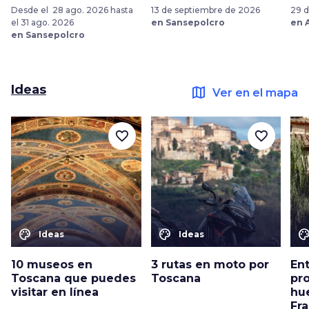
Desde el 28 ago. 2026 hasta
13 de septiembre de 2026
29 d
el 31 ago. 2026
en Sansepolcro
en 
en Sansepolcro
Ideas
map
Ver en el mapa
favorite_border
favorite_border
color_lens
color_lens
color_le
Ideas
Ideas
10 museos en
3 rutas en moto por
Ent
Toscana que puedes
Toscana
pro
visitar en línea
hu
Fr