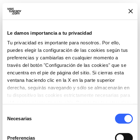
Le damos importancia a tu privacidad
Tu privacidad es importante para nosotros. Por ello,
puedes elegir la configuración de las cookies según tus
preferencias y cambiarlas en cualquier momento a
través del botón "Configuración de las cookies" que se
encuentra en el pie de página del sitio. Si cierras esta
ventana haciendo clic en la X en la parte superior
derecha, seguirás navegando y sólo se almacenarán en
La Ermita de Montecasale - Credit: Davide Butali
tu dispositivo las cookies estrictamente necesarias para
el funcionamiento de este sitio. Para todos los otros tipos
de cookies necesitamos tu consentimiento.
Construida en 1192, la
Ermita de Montecasale
Selección
Necesarias
de
es actualmente un lugar de acogida para los
consentimiento
peregrinos
a lo largo del
Camino de San
Preferencias