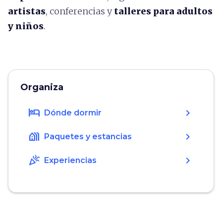
artistas
, conferencias y
talleres para adultos
y niños
.
Organiza
hotel
chevron_right
Dónde dormir
holiday_village
chevron_right
Paquetes y estancias
celebration
chevron_right
Experiencias