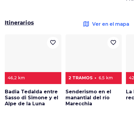
Itinerarios
map
Ver en el mapa
favorite_border
favorite_border
46,2 km
2 TRAMOS
6,5 km
42
Badia Tedalda entre
Senderismo en el
La 
Sasso di Simone y el
manantial del río
rec
Alpe de la Luna
Marecchia