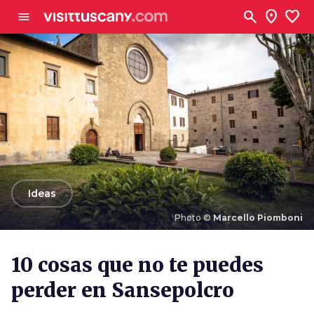
Ve al contenido principal
search
location_on
favorite
menu
arrow_back
Ideas
Photo ©
Marcello Piomboni
Photo ©
Marcello Piomboni
10 cosas que no te puedes
perder en Sansepolcro