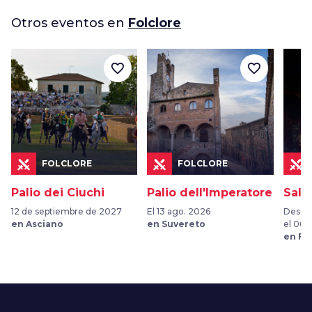
Otros eventos en
Folclore
favorite_border
favorite_border
FOLCLORE
FOLCLORE
Palio dei Ciuchi
Palio dell'Imperatore
Sala
12 de septiembre de 2027
El 13 ago. 2026
Desde 
en Asciano
en Suvereto
el 06 
en Fu