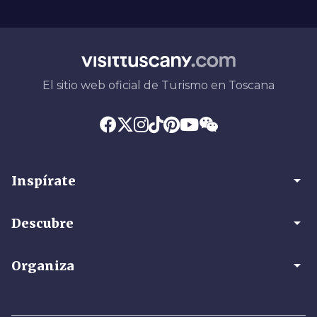
El sitio web oficial de Turismo en Toscana
arrow_drop_down
Inspírate
arrow_drop_down
Descubre
arrow_drop_down
Organiza