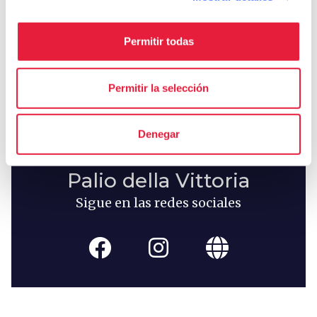
holiday_village
chevron_right
Paquetes y estancias
Permitir todas
celebration
chevron_right
Experiencias
Permitir la selección
Denegar
Palio della Vittoria
Sigue en las redes sociales