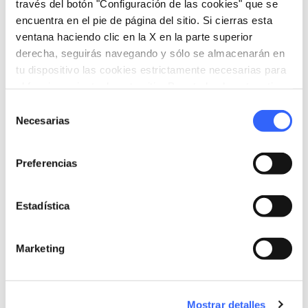
través del botón "Configuración de las cookies" que se
Piazza del Popolo, 1, 52031 Anghiari AR,
encuentra en el pie de página del sitio. Si cierras esta
Italia
ventana haciendo clic en la X en la parte superior
schedule
Cuándo
derecha, seguirás navegando y sólo se almacenarán en
29 de junio de 2027
tu dispositivo las cookies estrictamente necesarias para
el funcionamiento de este sitio. Para todos los otros tipos
email
Correo electrónico
de cookies necesitamos tu consentimiento.
Selección
info@paliodellavittoria.it
open_in_new
Necesarias
de
language
Sitio web
consentimiento
https://www.paliodellavittoria.it/
open_in_new
Preferencias
phone
Teléfono
+390575788009
Estadística
Marketing
Organiza
hotel
chevron_right
Dónde dormir
Mostrar detalles