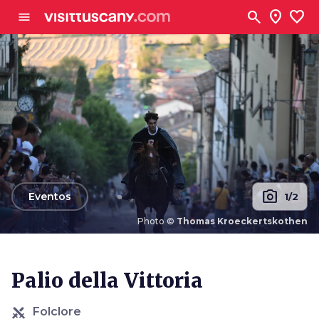
Ve al contenido principal
search
location_on
favorite
menu
photo_camera
arrow_back
Eventos
1/2
Photo ©
Thomas Kroeckertskothen
Photo ©
Thomas Kroeckertskothen
Palio della Vittoria
Folclore