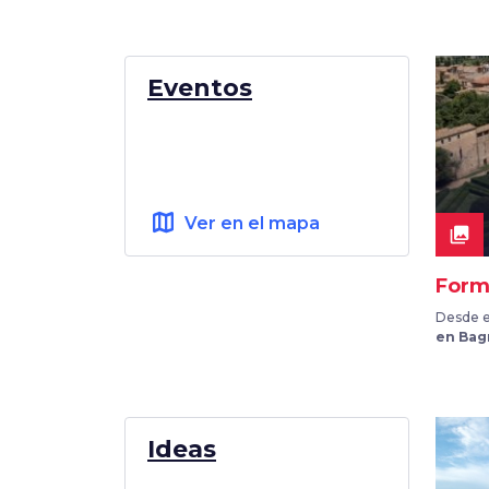
Eventos
map
Ver en el mapa
collections
Form
Desde el
en Bag
Ideas