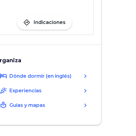
directions
Indicaciones
rganiza
hotel
chevron_right
Dónde dormir (en inglés)
celebration
chevron_right
Experiencias
local_library
chevron_right
Guías y mapas