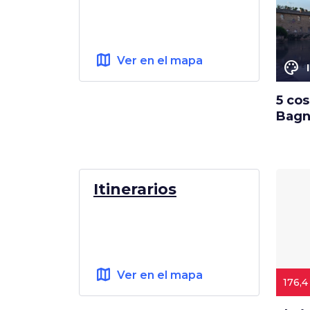
map
Ver en el mapa
color_lens
5 cos
Bagn
Itinerarios
map
Ver en el mapa
176,