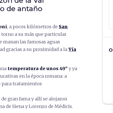
zón de la Val
to de antaño
oni
, a pocos kilómetros de
San
n torno a su más que particular
que manan las famosas aguas
ad gracias a su proximidad a la
Vía
O
 una
temperatura de unos 49°
y ya
urativas en la época romana: a
o para tratamientos
de gran fama y allí se alojaron
na de Siena y Lorenzo de Médicis.