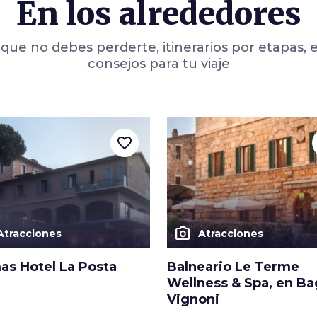
En los alrededores
 sus
paguetis gruesos
que no debes perderte, itinerarios por etapas, 
agonistas de
consejos para tu viaje
favorite_border
photo_camera
Atracciones
Atracciones
as Hotel La Posta
Balneario Le Terme
Wellness & Spa, en B
Vignoni