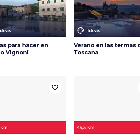
color_lens
Ideas
Ideas
as para hacer en
Verano en las termas 
o Vignoni
Toscana
favorite_border
4 km
45,3 km