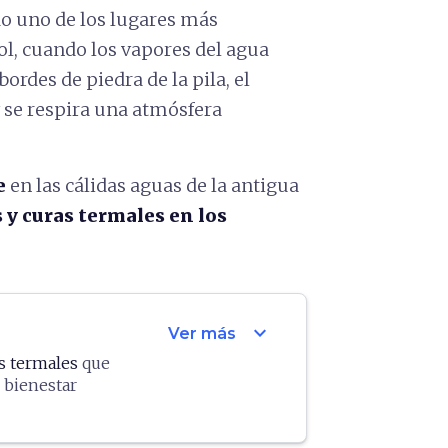
do uno de los lugares más
ol, cuando los vapores del agua
ordes de piedra de la pila, el
 se respira una atmósfera
e
en las cálidas aguas de la antigua
 y curas termales en los
expand_more
Ver más
as termales
que
 bienestar
e Spa & Resort