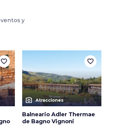
eventos y
favorite_border
favorite_border
photo_camera
Atracciones
Balneario Adler Thermae
agno
de Bagno Vignoni