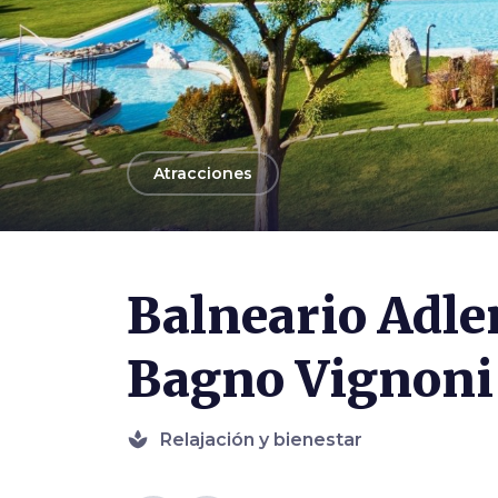
arrow_back
Atracciones
Photo ©
Adler Thermae
Balneario Adle
Bagno Vignoni
spa
Relajación y bienestar