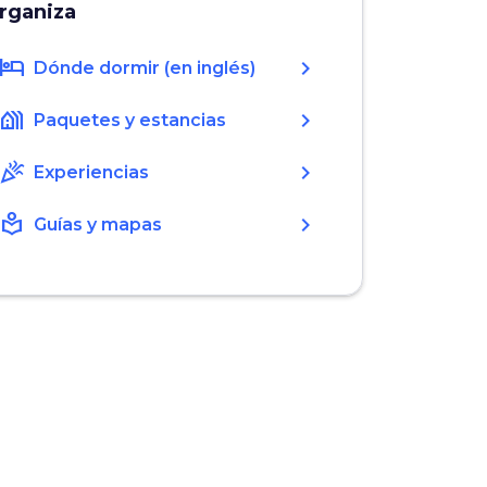
rganiza
hotel
chevron_right
Dónde dormir (en inglés)
holiday_village
chevron_right
Paquetes y estancias
celebration
chevron_right
Experiencias
local_library
chevron_right
Guías y mapas