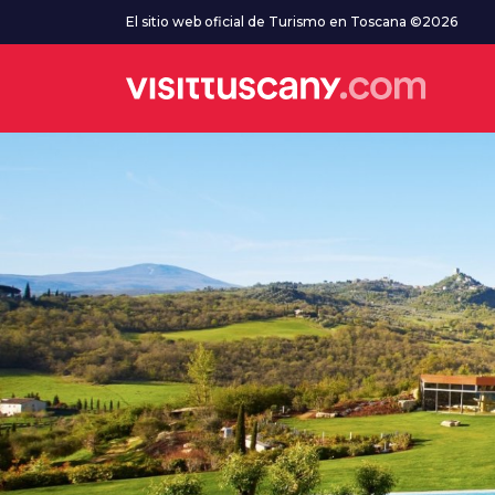
Ve al contenido principal
El sitio web oficial de Turismo en Toscana ©2026