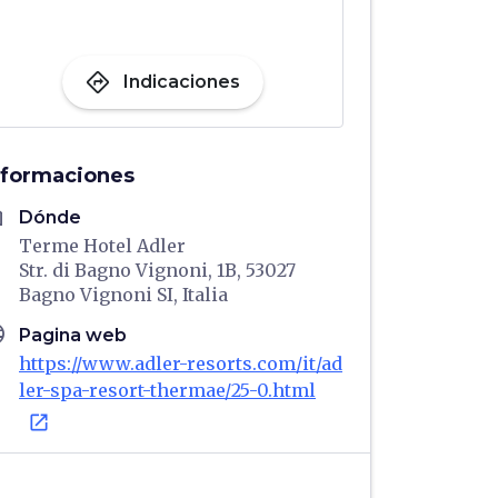
directions
Indicaciones
nformaciones
me
Dónde
Terme Hotel Adler
Str. di Bagno Vignoni, 1B, 53027
Bagno Vignoni SI, Italia
age
Pagina web
https://www.adler-resorts.com/it/ad
ler-spa-resort-thermae/25-0.html
open_in_new