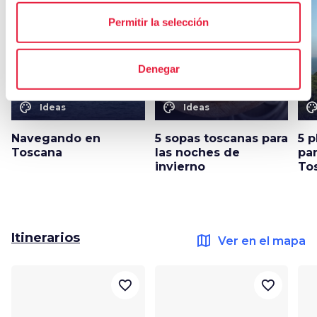
favorite_border
favorite_border
Permitir la selección
Denegar
color_lens
color_lens
color_le
Ideas
Ideas
Navegando en
5 sopas toscanas para
5 
Toscana
las noches de
par
invierno
To
Itinerarios
map
Ver en el mapa
favorite_border
favorite_border