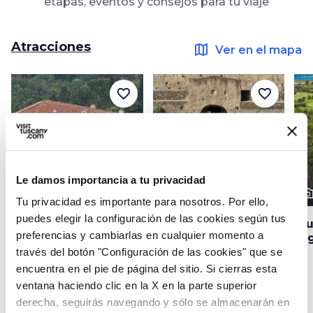
etapas, eventos y consejos para tu viaje
Atracciones
map
Ver en el mapa
favorite_border
favorite_border
Le damos importancia a tu privacidad
photo_camera
photo_camera
photo_cam
Atracciones
Atracciones
Tu privacidad es importante para nosotros. Por ello,
puedes elegir la configuración de las cookies según tus
Convento de los
Exposiciones
Cl
preferencias y cambiarlas en cualquier momento a
Frailes Pasionistas en
permanentes de la
Ar
el Monte Argentario
Fortaleza Española
través del botón "Configuración de las cookies" que se
encuentra en el pie de página del sitio. Si cierras esta
ventana haciendo clic en la X en la parte superior
derecha, seguirás navegando y sólo se almacenarán en
Eventos
map
Ver en el mapa