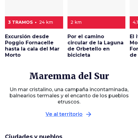
3 TRAMOS
24 km
2 km
4,
Excursión desde
Por el camino
El 
Poggio Fornacelle
circular de la Laguna
Mo
hasta la cala del Mar
de Orbetello en
Fo
Morto
bicicleta
de
Maremma del Sur
Un mar cristalino, una campaña incontaminada,
balnearios termales y el encanto de los pueblos
etruscos.
arrow_forward
Ve al territorio
Ciudades y pueblos