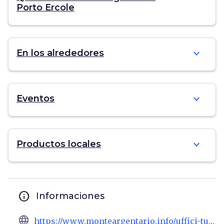
Porto Ercole
expand_more
En los alrededores
expand_more
Eventos
expand_more
Productos locales
info
Informaciones
language
https://www.monteargentario.info/uffici-turistici-argentario.htm