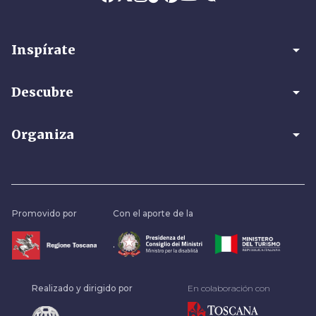
arrow_drop_down
Inspírate
arrow_drop_down
Descubre
arrow_drop_down
Organiza
Promovido por
Con el aporte de la
.
Realizado y dirigido por
En colaboración con