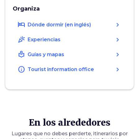
Organiza
hotel
chevron_right
Dónde dormir (en inglés)
celebration
chevron_right
Experiencias
local_library
chevron_right
Guías y mapas
info
chevron_right
Tourist information office
En los alrededores
Lugares que no debes perderte, itinerarios por