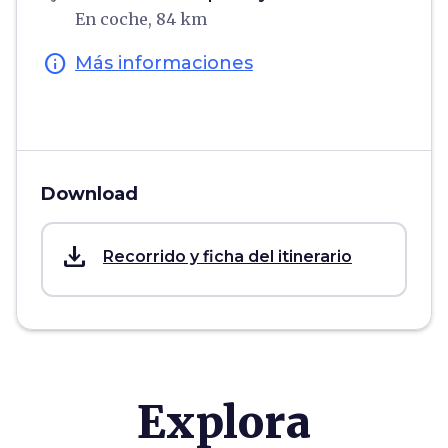
En coche, 84 km
info
Más informaciones
Download
save_alt
Recorrido y ficha del itinerario
Explora