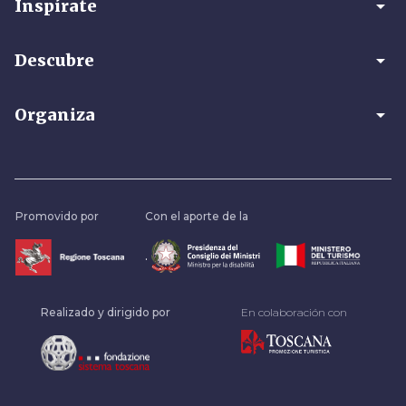
arrow_drop_down
Inspírate
arrow_drop_down
Descubre
arrow_drop_down
Organiza
Promovido por
Con el aporte de la
.
Realizado y dirigido por
En colaboración con