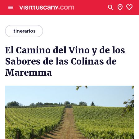
Ve al contenido principal
search
location_on
favorite
menu
arrow_back
Itinerarios
El Camino del Vino y de los
Sabores de las Colinas de
Maremma