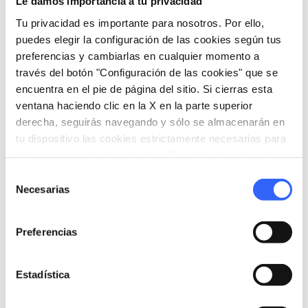
Le damos importancia a tu privacidad
Tu privacidad es importante para nosotros. Por ello,
puedes elegir la configuración de las cookies según tus
preferencias y cambiarlas en cualquier momento a
través del botón "Configuración de las cookies" que se
encuentra en el pie de página del sitio. Si cierras esta
ventana haciendo clic en la X en la parte superior
derecha, seguirás navegando y sólo se almacenarán en
tu dispositivo las cookies estrictamente necesarias para
el funcionamiento de este sitio. Para todos los otros tipos
de cookies necesitamos tu consentimiento.
Selección
Uva Ansónica - Credit:
Rigoli Vini
Necesarias
de
consentimiento
Los protagonistas de la gastronomía local son
Preferencias
los
vinos: Ansonica Costa Argentario DOC
,
Bianco di Pitigliano DOC, Capalbio DOC,
Estadística
Morellino di Scansano DOC y DOCG
,
Parrina DOC, Sovana DOC, IGT Maremma