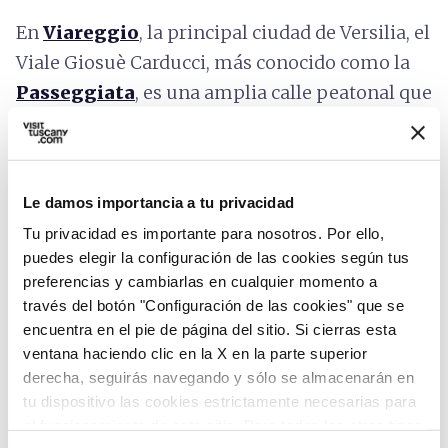
En
Viareggio
, la principal ciudad de Versilia, el
Viale Giosuè Carducci, más conocido como la
Passeggiata
, es una amplia calle peatonal que
se extiende a lo largo de más de dos kilómetros
y que te da la bienvenida con numerosas
boutiques, cafés, heladerías y restaurantes, en
Le damos importancia a tu privacidad
una sucesión de elegantes edificios, a menudo
Tu privacidad es importante para nosotros. Por ello,
de estilo
Modernista
.
puedes elegir la configuración de las cookies según tus
preferencias y cambiarlas en cualquier momento a
Entre los edificios más notable se pueden
través del botón "Configuración de las cookies" que se
encuentra en el pie de página del sitio. Si cierras esta
apreciar la
Villa Argentina
y el Café
ventana haciendo clic en la X en la parte superior
Margherita, que permanece casi intacto desde
derecha, seguirás navegando y sólo se almacenarán en
cuando lo frecuentaba
Giacomo Puccini
.
tu dispositivo las cookies estrictamente necesarias para
el funcionamiento de este sitio. Para todos los otros tipos