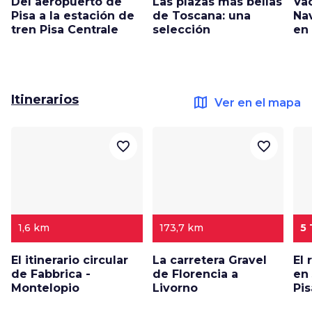
Del aeropuerto de
Las plazas más bellas
Va
Pisa a la estación de
de Toscana: una
Na
tren Pisa Centrale
selección
en
Itinerarios
map
Ver en el mapa
favorite_border
favorite_border
1,6 km
173,7 km
5
El itinerario circular
La carretera Gravel
El
de Fabbrica -
de Florencia a
en
Montelopio
Livorno
Pis