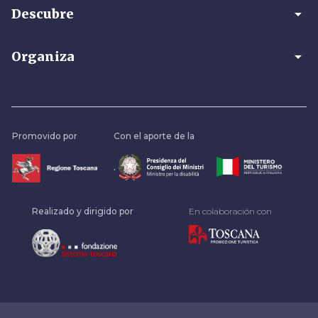
arrow_drop_down
Descubre
arrow_drop_down
Organiza
Promovido por
Con el aporte de la
.
Realizado y dirigido por
En colaboración con