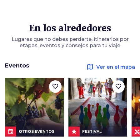
En los alrededores
Lugares que no debes perderte, itinerarios por
etapas, eventos y consejos para tu viaje
Eventos
map
Ver en el mapa
favorite_border
favorite_border
event
star
OTROS EVENTOS
FESTIVAL