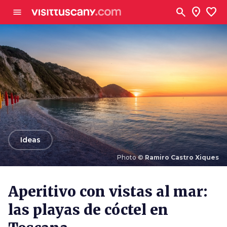
Ve al contenido principal
search
location_on
favorite
menu
arrow_back
Ideas
Photo ©
Ramiro Castro Xiques
Photo ©
Ramiro Castro Xiques
Aperitivo con vistas al mar:
las playas de cóctel en