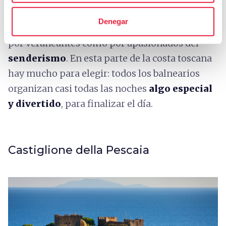
los
Alpes Apuanos
y la naturaleza que lo
Denegar
rodea, el pequeño centro es frecuentado tanto
por veraneantes como por apasionados del
senderismo
. En esta parte de la costa toscana
hay mucho para elegir: todos los balnearios
organizan casi todas las noches
algo especial
y divertido
, para finalizar el día.
Castiglione della Pescaia