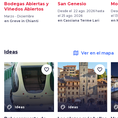
Bodegas Abiertas y
San Genesio
Mo
Viñedos Abiertos
Desde el 22 ago. 2026 hasta
Desd
el 25 ago. 2026
el 1
Marzo - Diciembre
en Casciana Terme Lari
en 
en Greve in Chianti
Ideas
map
Ver en el mapa
favorite_border
favorite_border
color_lens
color_lens
color_le
Ideas
Ideas