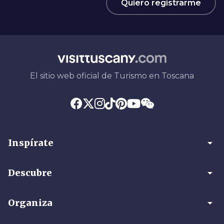
Quiero registrarme
El sitio web oficial de Turismo en Toscana
arrow_drop_down
Inspírate
arrow_drop_down
Descubre
arrow_drop_down
Organiza