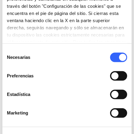
través del botón "Configuración de las cookies" que se
encuentra en el pie de página del sitio. Si cierras esta
ventana haciendo clic en la X en la parte superior
derecha, seguirás navegando y sólo se almacenarán en
tu dispositivo las cookies estrictamente necesarias para
el funcionamiento de este sitio. Para todos los otros tipos
de cookies necesitamos tu consentimiento.
Selección
Necesarias
de
directions
Indicaciones
consentimiento
Preferencias
Informaciones
Estadística
home
Dónde
Fortezza di Montalcino
Marketing
SP14, 53024 Montalcino SI, Italia