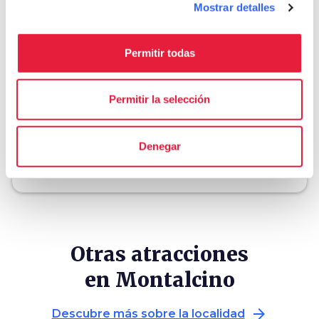
Organiza
Mostrar detalles
hotel
chevron_right
Dónde dormir (en inglés)
Permitir todas
holiday_village
chevron_right
Paquetes y estancias
Permitir la selección
celebration
chevron_right
Experiencias
local_library
chevron_right
Guías y mapas
Denegar
Otras atracciones
en Montalcino
arrow_forward
Descubre más sobre la localidad