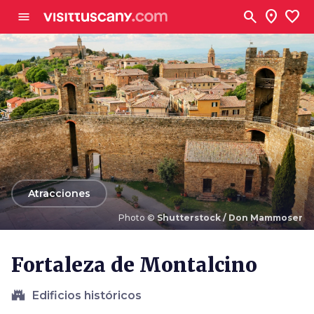
Ve al contenido principal
search
location_on
favorite
menu
arrow_back
Atracciones
Photo ©
Shutterstock / Don Mammoser
Photo ©
Shutterstock / Don Mammoser
Fortaleza de Montalcino
castle
Edificios históricos