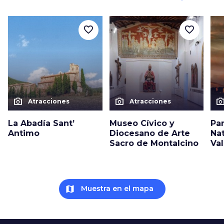
favorite_border
favorite_border
photo_camera
photo_camera
photo_cam
Atracciones
Atracciones
La Abadía Sant’
Museo Cívico y
Par
Antimo
Diocesano de Arte
Nat
Sacro de Montalcino
Val
map
Muestra en el mapa