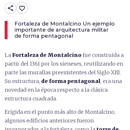
share
favorite_border
Fortaleza de Montalcino Un ejemplo
importante de arquitectura militar
de forma pentagonal
La
Fortaleza de Montalcino
fue construida a
partir del 1361 por los sieneses, reutilizando en
parte las murallas preexistentes del Siglo XIII.
Su estructura,
de forma pentagonal
, era una
novedad en la época respecto a la clásica
estructura cuadrada.
Erigida en el punto más alto de Montalcino,
algunos edificios anteriores fueron
incorporados a la fortaleza, como la
torre de