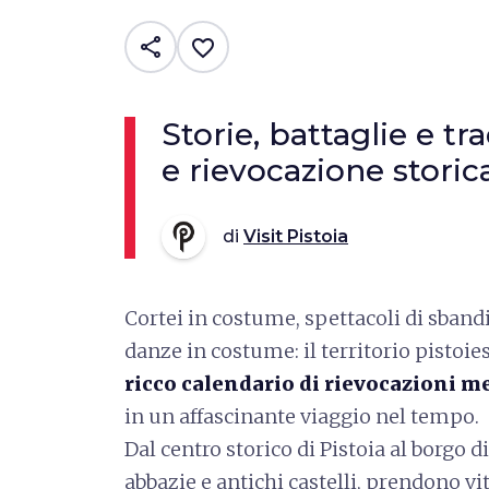
share
favorite_border
Storie, battaglie e tra
e rievocazione storic
di
Visit Pistoia
Cortei in costume, spettacoli di sbandie
danze in costume: il territorio pistoi
ricco calendario di rievocazioni me
in un affascinante viaggio nel tempo.
Dal centro storico di Pistoia al borgo d
abbazie e antichi castelli, prendono vi