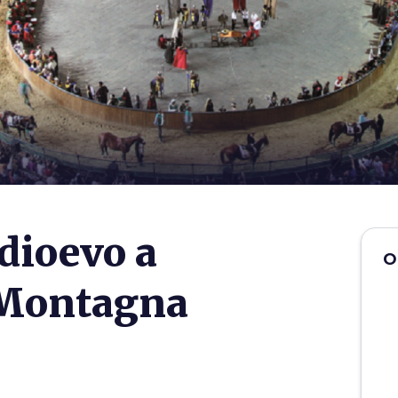
dioevo a
O
a Montagna