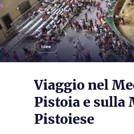
arrow_back
Idee
Photo ©
Nicolò Begliomini
Viaggio nel Me
Pistoia e sull
Pistoiese