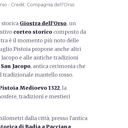
rso - Credit: Compagnia dell'Orso
a storica
Giostra dell’Orso
, un
estivo
corteo storico
composto da
stra è il momento più noto delle
uglio Pistoia propone anche altri
Jacopo e alle antiche tradizioni
 San Jacopo
, antica cerimonia che
il tradizionale mantello rosso.
Pistoia Medioevo 1322
, la
osfere, tradizioni e mestieri
hilometri dalla città, presso l'antica
storica di Badia a Pacciana
.