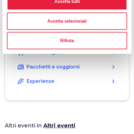
Accetta tutti
Accetta selezionati
Organizza
hotel
chevron_right
Dove dormire
Rifiuta
restaurant
chevron_right
Dove mangiare
holiday_village
chevron_right
Pacchetti e soggiorni
celebration
chevron_right
Esperienze
Altri eventi in
Altri eventi