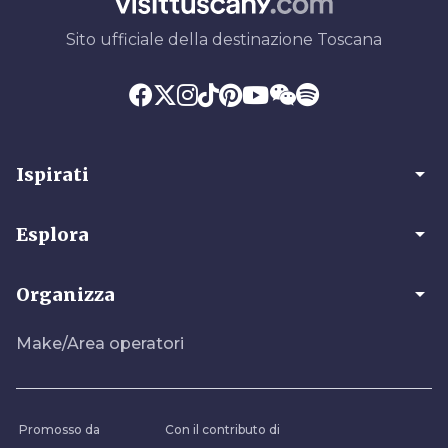
Sito ufficiale della destinazione Toscana
arrow_drop_down
Ispirati
arrow_drop_down
Esplora
arrow_drop_down
Organizza
Make/Area operatori
Promosso da
Con il contributo di