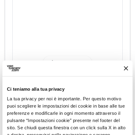
directions
Indicazioni
Informazioni
Ci teniamo alla tua privacy
home
La tua privacy per noi è importante. Per questo motivo
Dove
puoi scegliere le impostazioni dei cookie in base alle tue
Sito Archeologico Fossacava, Strada
preferenze e modificarle in ogni momento attraverso il
Comunale per Colonnata, 54033 Carrara,
pulsante “Impostazioni cookie” presente nel footer del
MS, Italia
sito. Se chiudi questa finestra con un click sulla X in alto
schedule
Quando
a destra, proseguirai nella navigazione e saranno