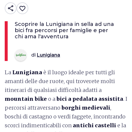
share
favorite_border
Scoprire la Lunigiana in sella ad una
bici fra percorsi per famiglie e per
chi ama l'avventura
di
Lunigiana
La
Lunigiana
è il luogo ideale per tutti gli
amanti delle due ruote, qui troverete molti
itinerari di qualsiasi difficoltà adatti a
mountain bike
o a
bici a pedalata assistita
. I
percorsi attraversano
borghi medievali
,
boschi di castagno o verdi faggete, incontrando
scorci indimenticabili con
antichi castelli
e la