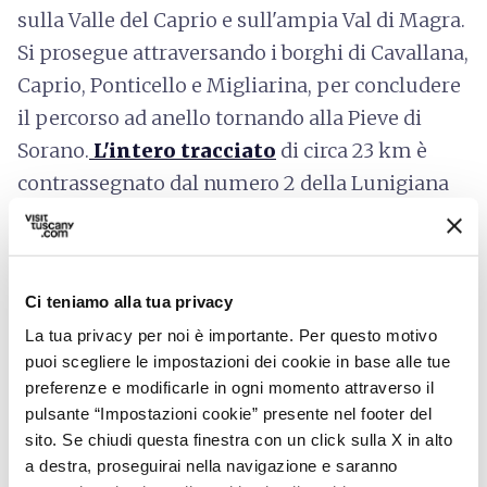
sulla Valle del Caprio e sull'ampia Val di Magra.
Si prosegue attraversando i borghi di Cavallana,
Caprio, Ponticello e Migliarina, per concludere
il percorso ad anello tornando alla Pieve di
Sorano.
L'intero tracciato
di circa 23 km è
contrassegnato dal numero 2 della Lunigiana
Bike Area.
Ci teniamo alla tua privacy
directions
Come arrivare
La tua privacy per noi è importante. Per questo motivo
Caprio, MS, Italia
puoi scegliere le impostazioni dei cookie in base alle tue
open_in_new
Indicazioni
preferenze e modificarle in ogni momento attraverso il
pulsante “Impostazioni cookie” presente nel footer del
sito. Se chiudi questa finestra con un click sulla X in alto
a destra, proseguirai nella navigazione e saranno