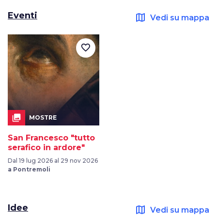
Eventi
map
Vedi su mappa
favorite_border
collections
MOSTRE
San Francesco "tutto
serafico in ardore"
Dal 19 lug 2026 al 29 nov 2026
a Pontremoli
Idee
map
Vedi su mappa