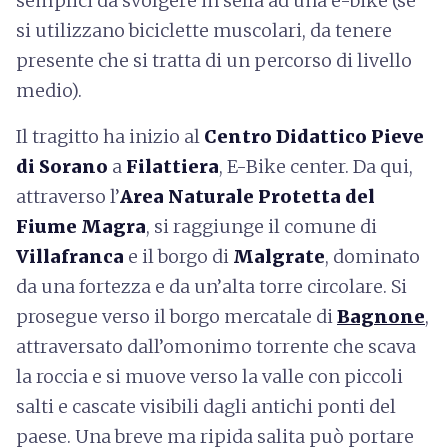
semplici da svolgere in sella ad una e-bike (se
si utilizzano biciclette muscolari, da tenere
presente che si tratta di un percorso di livello
medio).
Il tragitto ha inizio al
Centro Didattico Pieve
di Sorano
a
Filattiera
, E-Bike center. Da qui,
attraverso l’
Area Naturale Protetta del
Fiume Magra
, si raggiunge il comune di
Villafranca
e il borgo di
Malgrate
, dominato
da una fortezza e da un’alta torre circolare. Si
prosegue verso il borgo mercatale di
Bagnone
,
attraversato dall’omonimo torrente che scava
la roccia e si muove verso la valle con piccoli
salti e cascate visibili dagli antichi ponti del
paese. Una breve ma ripida salita può portare