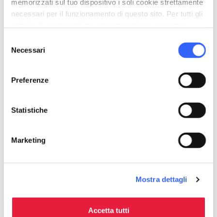
memorizzati sul tuo dispositivo i soli cookie strettamente
4.
La Valle del Torrente Gordana e
necessari per il funzionamento di questo sito. Per tutti gli
gli Stretti di Giaredo
altri tipi di cookie abbiamo bisogno del tuo consenso.
Selezione
Necessari
del
consenso
Preferenze
Statistiche
Marketing
La Valle del Torrente Gordana e gli Stretti di
Mostra dettagli
Giaredo in bici - Credit: Sigeric
Accetta tutti
Il percorso ad anello
numero 15 della