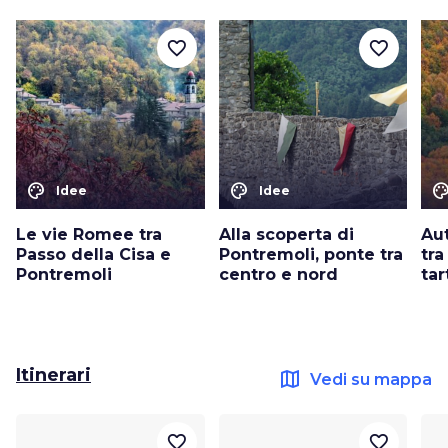
favorite_border
favorite_border
color_lens
color_lens
color_le
Idee
Idee
Le vie Romee tra
Alla scoperta di
Au
Passo della Cisa e
Pontremoli, ponte tra
tra
Pontremoli
centro e nord
tar
Itinerari
map
Vedi su mappa
favorite_border
favorite_border