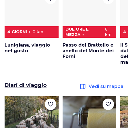
DUE ORE E
6
4 GIORNI
0 km
4
MEZZA
km
Lunigiana, viaggio
Passo del Brattello e
Il 
nel gusto
anello del Monte dei
da
Forni
del
ma
Diari di viaggio
map
Vedi su mappa
favorite_border
favorite_border