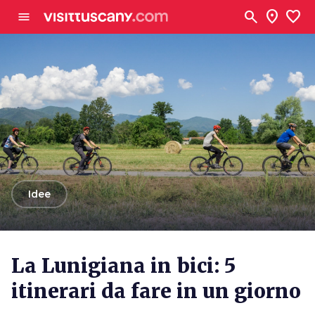
Vai al contenuto principale
search
location_on
favorite
menu
arrow_back
Idee
La Lunigiana in bici: 5
itinerari da fare in un giorno