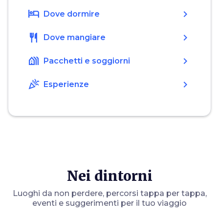
hotel
chevron_right
Dove dormire
restaurant
chevron_right
Dove mangiare
holiday_village
chevron_right
Pacchetti e soggiorni
celebration
chevron_right
Esperienze
Nei dintorni
Luoghi da non perdere, percorsi tappa per tappa,
eventi e suggerimenti per il tuo viaggio