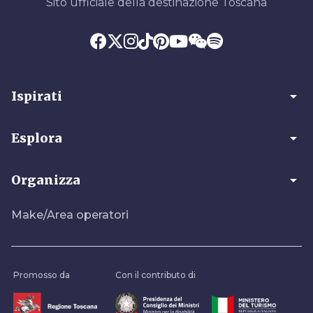
Sito ufficiale della destinazione Toscana
arrow_drop_down
Ispirati
arrow_drop_down
Esplora
arrow_drop_down
Organizza
Make/Area operatori
Promosso da
Con il contributo di