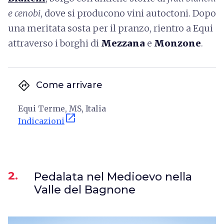
e cenobi
, dove si producono vini autoctoni. Dopo
una meritata sosta per il pranzo, rientro a Equi
attraverso i borghi di
Mezzana
e
Monzone
.
directions
Come arrivare
Equi Terme, MS, Italia
open_in_new
Indicazioni
2.
Pedalata nel Medioevo nella
Valle del Bagnone