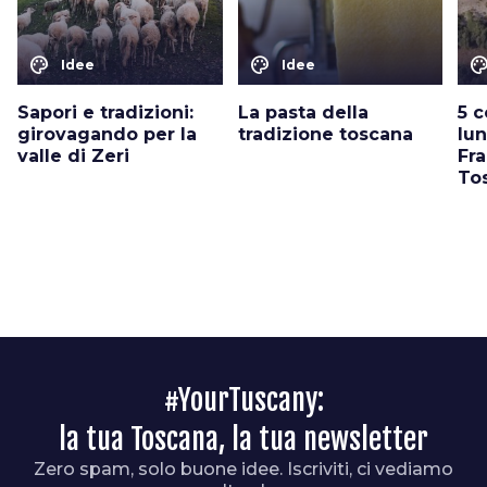
color_lens
color_lens
color_le
Idee
Idee
Sapori e tradizioni:
La pasta della
5 
girovagando per la
tradizione toscana
lun
valle di Zeri
Fr
To
#YourTuscany:
la tua Toscana, la tua newsletter
Zero spam, solo buone idee. Iscriviti, ci vediamo