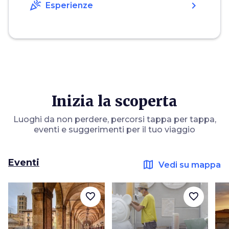
celebration
chevron_right
Esperienze
Inizia la scoperta
Luoghi da non perdere, percorsi tappa per tappa,
eventi e suggerimenti per il tuo viaggio
Eventi
map
Vedi su mappa
favorite_border
favorite_border