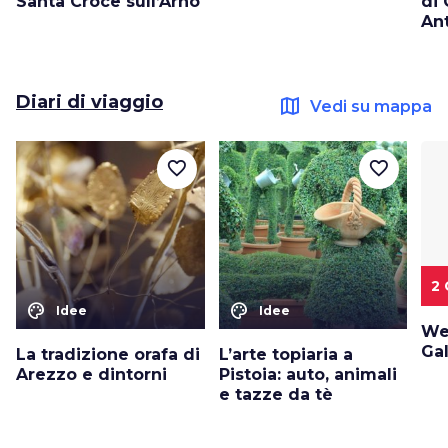
Santa Croce sull’Arno
di 
Ant
Diari di viaggio
map
Vedi su mappa
favorite_border
favorite_border
2 
color_lens
color_lens
Idee
Idee
We
Ga
La tradizione orafa di
L’arte topiaria a
Arezzo e dintorni
Pistoia: auto, animali
e tazze da tè