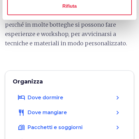
perché testimonia una vocazione territoriale e
Rifiuta
permette di acquistare oggetti unici, ma anche
perché in molte botteghe si possono fare
esperienze e workshop, per avvicinarsi a
tecniche e materiali in modo personalizzato.
Organizza
hotel
chevron_right
Dove dormire
restaurant
chevron_right
Dove mangiare
holiday_village
chevron_right
Pacchetti e soggiorni