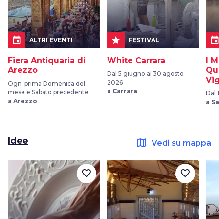
event
star
even
ALTRI EVENTI
FESTIVAL
Fiera Antiquaria di
White Carrara
I M
Arezzo
Qu
Dal 5 giugno al 30 agosto
Vi
2026
Ogni prima Domenica del
a Carrara
mese e Sabato precedente
Dal 
a Arezzo
a S
Idee
map
Vedi su mappa
favorite_border
favorite_border