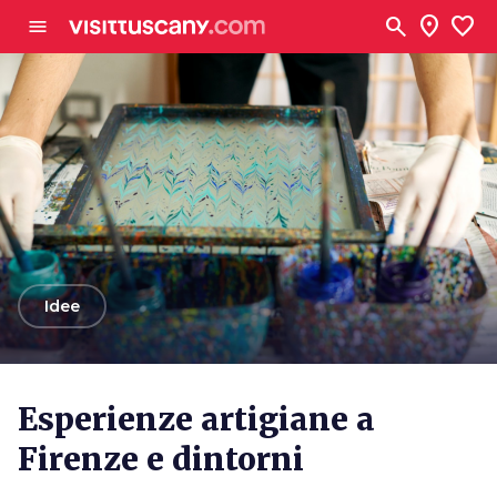
Vai al contenuto principale
search
location_on
favorite
menu
arrow_back
Idee
Esperienze artigiane a
Firenze e dintorni