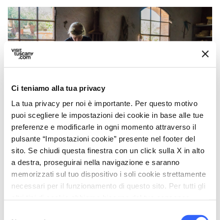
Ci teniamo alla tua privacy
La tua privacy per noi è importante. Per questo motivo
puoi scegliere le impostazioni dei cookie in base alle tue
preferenze e modificarle in ogni momento attraverso il
Lavorazione della terracotta - Credit: Comune di
pulsante “Impostazioni cookie” presente nel footer del
Impruneta
sito. Se chiudi questa finestra con un click sulla X in alto
a destra, proseguirai nella navigazione e saranno
memorizzati sul tuo dispositivo i soli cookie strettamente
E uscendo dalle mura cittadine troviamo tante
necessari per il funzionamento di questo sito. Per tutti gli
altre lavorazioni tradizionali, che hanno
altri tipi di cookie abbiamo bisogno del tuo consenso.
travalicato di confini anche nazionali per farsi
Selezione
conoscere, come vere e proprie eccellenze.