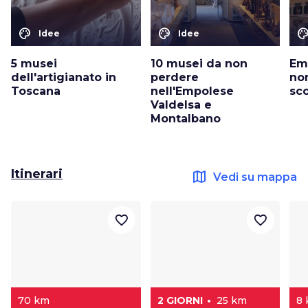
color_lens
color_lens
color_le
Idee
Idee
5 musei
10 musei da non
Emp
dell'artigianato in
perdere
no
Toscana
nell'Empolese
sco
Valdelsa e
Montalbano
Itinerari
map
Vedi su mappa
favorite_border
favorite_border
70 km
2 GIORNI
25 km
8