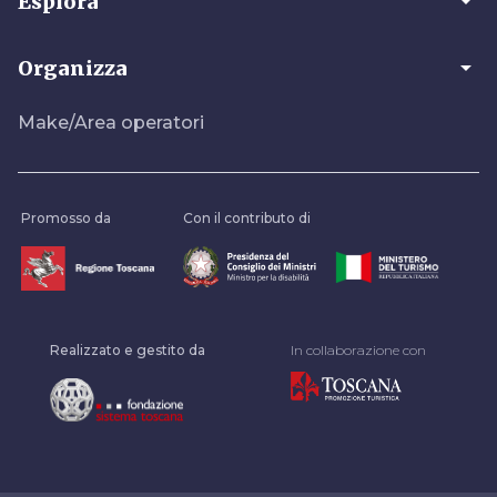
arrow_drop_down
Esplora
arrow_drop_down
Organizza
Make/Area operatori
Promosso da
Con il contributo di
Realizzato e gestito da
In collaborazione con