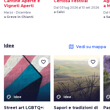
Cantine Aperte e
Certosa Festival
Ag
Vigneti Aperti
a 
Dal 03 lug 2026 al 10 set 2026
a Calci
Marzo - Dicembre
Dal 
a Greve in Chianti
a S
Idee
map
Vedi su mappa
favorite_border
favorite_border
color_lens
color_lens
color_le
Idee
Idee
Street art LGBTQ+:
Sapori e tradizioni di
Pa