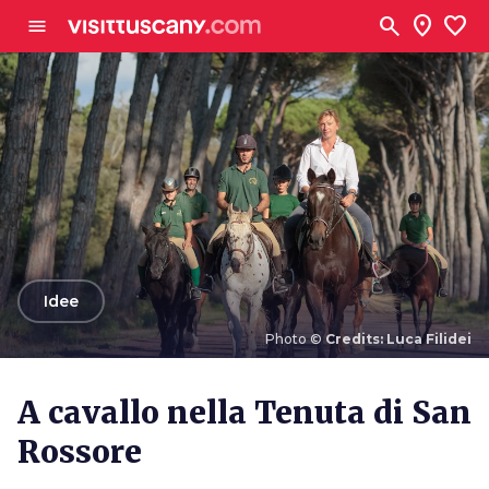
Vai al contenuto principale
search
location_on
favorite
menu
arrow_back
Idee
Photo ©
Credits: Luca Filidei
Photo ©
Credits: Luca Filidei
A cavallo nella Tenuta di San
Rossore