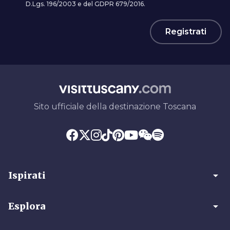
D.Lgs. 196/2003 e del GDPR 679/2016.
Registrati
Sito ufficiale della destinazione Toscana
arrow_drop_down
Ispirati
arrow_drop_down
Esplora