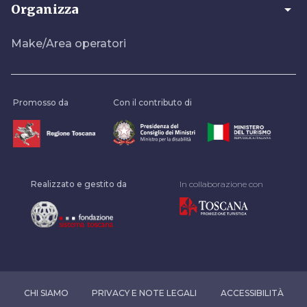
arrow_drop_down
Organizza
Make/Area operatori
Promosso da
Con il contributo di
Realizzato e gestito da
In collaborazione con
CHI SIAMO
PRIVACY E NOTE LEGALI
ACCESSIBILITÀ