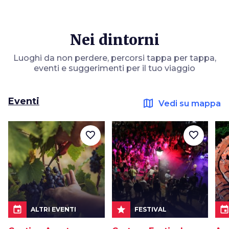
Nei dintorni
Luoghi da non perdere, percorsi tappa per tappa,
eventi e suggerimenti per il tuo viaggio
Eventi
map
Vedi su mappa
favorite_border
favorite_border
event
star
even
ALTRI EVENTI
FESTIVAL