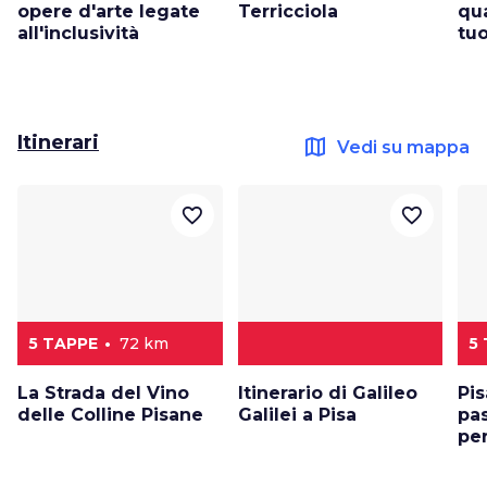
opere d'arte legate
Terricciola
qua
all'inclusività
tu
Itinerari
map
Vedi su mappa
favorite_border
favorite_border
5 TAPPE
72 km
5
La Strada del Vino
Itinerario di Galileo
Pi
delle Colline Pisane
Galilei a Pisa
pa
per