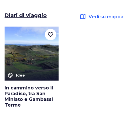
Diari di viaggio
map
Vedi su mappa
favorite_border
color_lens
Idee
In cammino verso il
Paradiso, tra San
Miniato e Gambassi
Terme