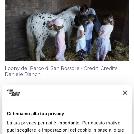
I pony del Parco di San Rossore - Credit: Credits
Daniele Bianchi
Questa proposta di viaggio è pensata per
un'esperienza a cavallo ma gli itinerari
all’interno del Parco possono essere percorsi
Ci teniamo alla tua privacy
anche in altre modalità: a piedi, bicicletta e
La tua privacy per noi è importante. Per questo motivo
trenino con visita guidata a seconda della
puoi scegliere le impostazioni dei cookie in base alle tue