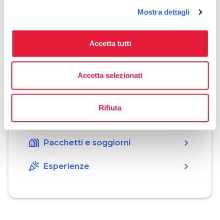
allo stato brado e a vita.
Mostra dettagli
Accetta tutti
Organizza
Accetta selezionati
hotel
chevron_right
Dove dormire
Rifiuta
restaurant
chevron_right
Dove mangiare
holiday_village
chevron_right
Pacchetti e soggiorni
celebration
chevron_right
Esperienze