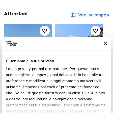
Attrazioni
map
Vedi su mappa
favorite_border
favorite_border
Ci teniamo alla tua privacy
photo_camera
photo_camera
Attrazioni
Attrazioni
La tua privacy per noi è importante. Per questo motivo
puoi scegliere le impostazioni dei cookie in base alle tue
Parco
Parco Nazionale
preferenze e modificarle in ogni momento attraverso il
dell’Orecchiella
dell’Appennino
pulsante “Impostazioni cookie” presente nel footer del
Tosco-Emiliano
sito. Se chiudi questa finestra con un click sulla X in alto
a destra, proseguirai nella navigazione e saranno
memorizzati sul tuo dispositivo i soli cookie strettamente
Idee
map
Vedi su mappa
necessari per il funzionamento di questo sito. Per tutti gli