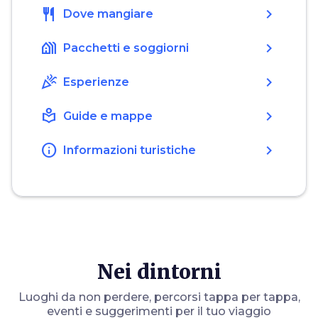
restaurant
chevron_right
Dove mangiare
holiday_village
chevron_right
Pacchetti e soggiorni
celebration
chevron_right
Esperienze
local_library
chevron_right
Guide e mappe
info
chevron_right
Informazioni turistiche
Nei dintorni
Luoghi da non perdere, percorsi tappa per tappa,
eventi e suggerimenti per il tuo viaggio