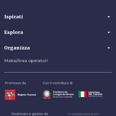
arrow_drop_down
Ispirati
arrow_drop_down
Esplora
arrow_drop_down
Organizza
Make/Area operatori
Promosso da
Con il contributo di
Realizzato e gestito da
In collaborazione con