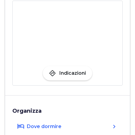
directions
Indicazioni
Organizza
hotel
chevron_right
Dove dormire