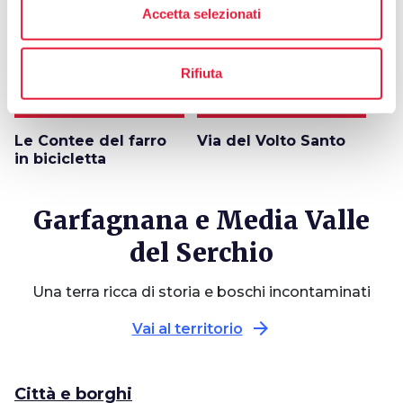
Accetta selezionati
Rifiuta
4,5 km
7 TAPPE
159,1 km
Le Contee del farro
Via del Volto Santo
in bicicletta
Garfagnana e Media Valle
del Serchio
Una terra ricca di storia e boschi incontaminati
arrow_forward
Vai al territorio
Città e borghi