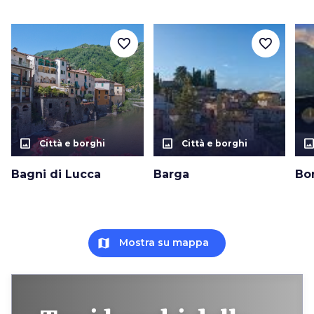
favorite_border
favorite_border
photo_size_select_actual
photo_size_select_actual
photo_size_select_a
Città e borghi
Città e borghi
Bagni di Lucca
Barga
Bo
map
Mostra su mappa