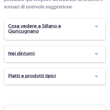
scenari di notevole suggestione.
expand_more
Cosa vedere a Sillano e
Giuncugnano
expand_more
Nei dintorni
expand_more
Piatti e prodotti tipici