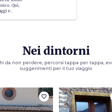
mico. Qui,
ggi e
ocali o da
 Montaione è
rtufo
,
co che nasce
Nei dintorni
i da non perdere, percorsi tappa per tappa, ev
suggerimenti per il tuo viaggio
favorite_border