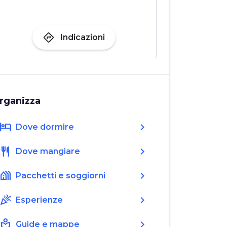
directions
Indicazioni
rganizza
hotel
chevron_right
Dove dormire
restaurant
chevron_right
Dove mangiare
holiday_village
chevron_right
Pacchetti e soggiorni
celebration
chevron_right
Esperienze
local_library
chevron_right
Guide e mappe