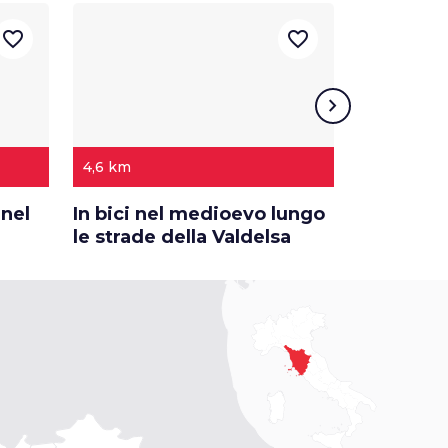
favorite_border
favorite_border
chevron_right
4,6 km
68,8 km
 nel
In bici nel medioevo lungo
Di qua e d
le strade della Valdelsa
in bicicle