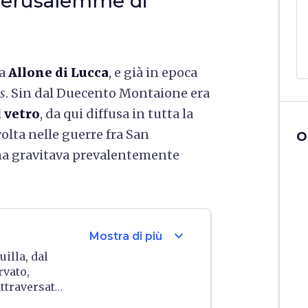
"Gerusalemme di
da
Allone di Lucca
, e già in epoca
s
. Sin dal Duecento Montaione era
l vetro
, da qui diffusa in tutta la
volta nelle guerre fra San
O
ma gravitava prevalentemente
expand_more
Mostra di più
illa, dal
vato,
attraversato
rano dove un