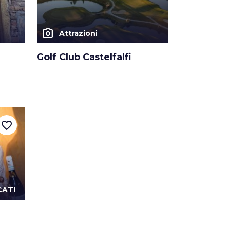
photo_camera
Attrazioni
Golf Club Castelfalfi
favorite_border
CATI