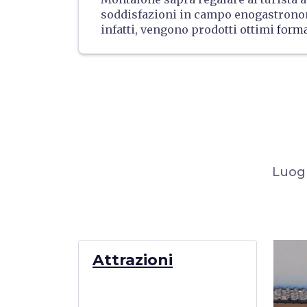
soddisfazioni in campo enogastrono
infatti, vengono prodotti ottimi
forma
salumi
, da assaggiare nei ristoranti l
acquistare nelle botteghe del paese.
inoltre stata riconosciuta
Città del ta
proprio per la bontà del tartufo bian
nei boschi della zona.
Luogh
Attrazioni