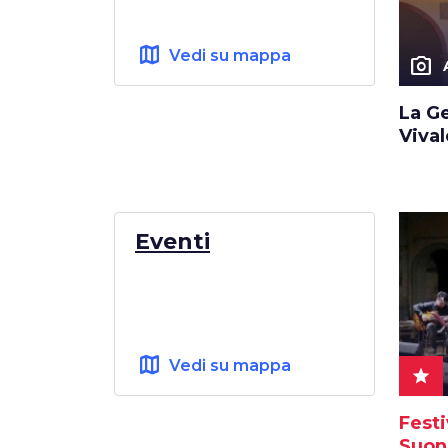
map
Vedi su mappa
photo_camera
La G
Viva
Eventi
map
Vedi su mappa
star
Festi
Suon