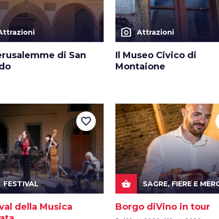
photo_camera
Attrazioni
Attrazioni
erusalemme di San
Il Museo Civico di
ldo
Montaione
favorite_border
shopping_basket
FESTIVAL
SAGRE, FIERE E MER
val della Musica
Borgo diVino in tour
ata