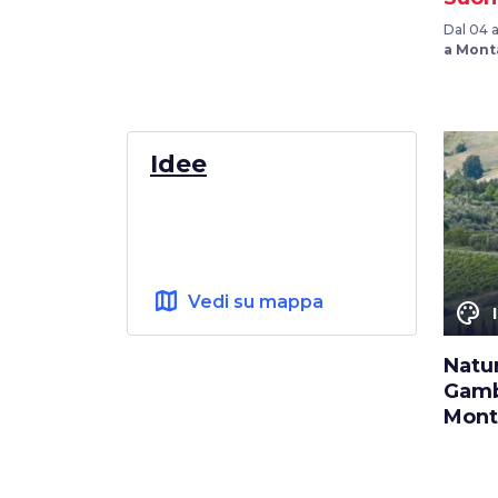
Dal 04 
a Mont
Idee
map
Vedi su mappa
color_lens
Natur
Gamb
Mont