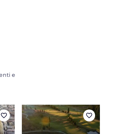
enti e
favorite_border
favorite_border