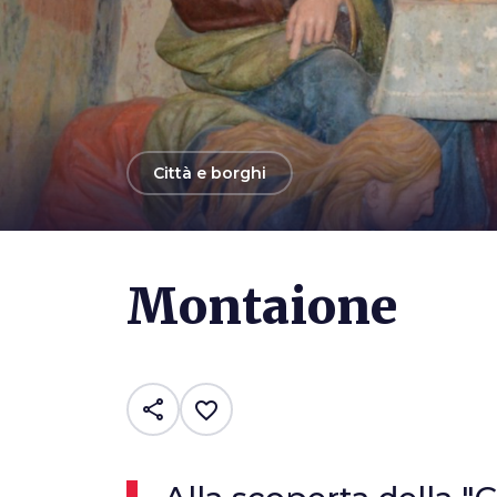
arrow_back
Città e borghi
Photo ©
TOB
Montaione
share
favorite_border