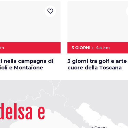
favorite_border
km
3 GIORNI
4,4 km
ci nella campagna di
3 giorni tra golf e arte
ioli e Montaione
cuore della Toscana
delsa e