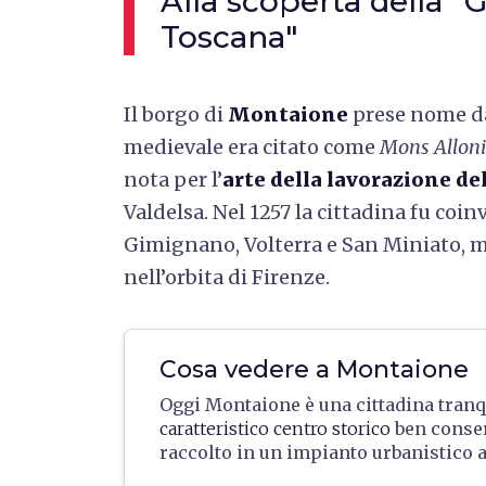
Alla scoperta della 
Toscana"
Il borgo di
Montaione
prese nome 
medievale era citato come
Mons Alloni
nota per l’
arte della lavorazione de
Valdelsa. Nel 1257 la cittadina fu coin
Gimignano, Volterra e San Miniato, 
nell’orbita di Firenze.
Cosa vedere a Montaione
Oggi Montaione è una cittadina tranqu
caratteristico centro storico
ben conser
raccolto in un impianto urbanistico 
da tre strade parallele, che si incont