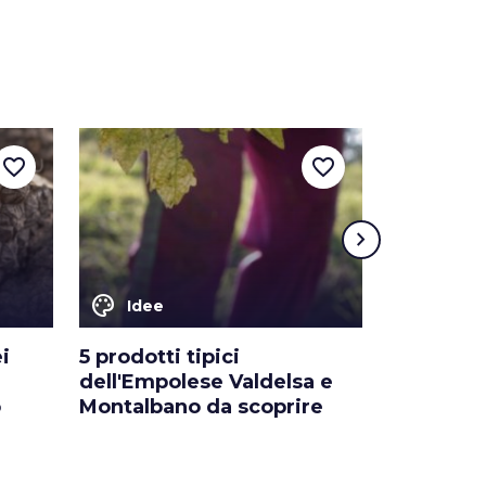
favorite_border
favorite_border
chevron_right
color_lens
color_lens
Idee
Idee
i
5 prodotti tipici
Le città d
dell'Empolese Valdelsa e
Toscana
o
Montalbano da scoprire