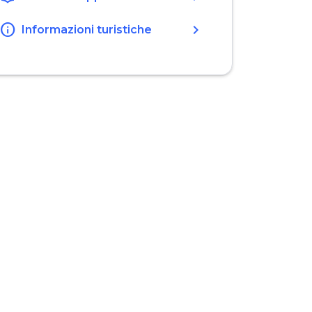
info
chevron_right
Informazioni turistiche