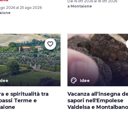
Dal 16 ott 2026 al 18 ott 2026
a Montaione
ago 2026 al 25 ago 2026
aione
favorite_border
color_lens
Idee
Idee
a e spiritualità tra
Vacanza all’insegna de
assi Terme e
sapori nell'Empolese
aione
Valdelsa e Montalban