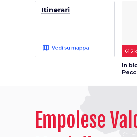
Itinerari
map
Vedi su mappa
61,5 
In bi
Pecc
Empolese Val