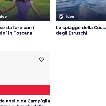
color_lens
Idee
Idee
se da fare con i
Le spiagge della Cost
ini in Toscana
degli Etruschi
favorite_border
de anello da Campiglia