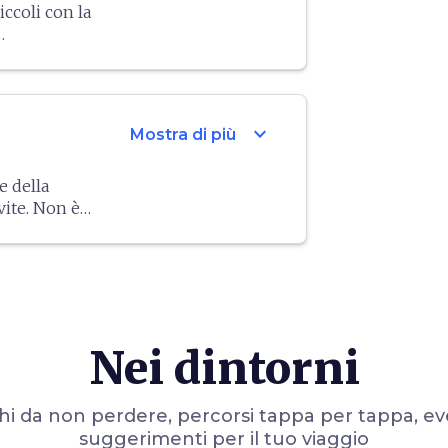
ta e
iccoli con la
 attrazioni
 famoso
lgheri
- una
tti e
ata da file
Ciclostorica
,
svolge la
famosa
anche
to a Tavola
,
ci
.
n mostra i
expand_more
Mostra di più
zio a
e della
vite. Non è
o e dell'Olio
iamo la
o che unisce
le, i crostini
molto
gina.
Nei dintorni
i da non perdere, percorsi tappa per tappa, ev
suggerimenti per il tuo viaggio