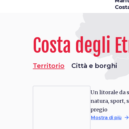
Marit
Costa
Costa degli E
Territorio
Città e borghi
Un litorale da s
natura, sport, s
pregio
arrow_forwa
Mostra di più