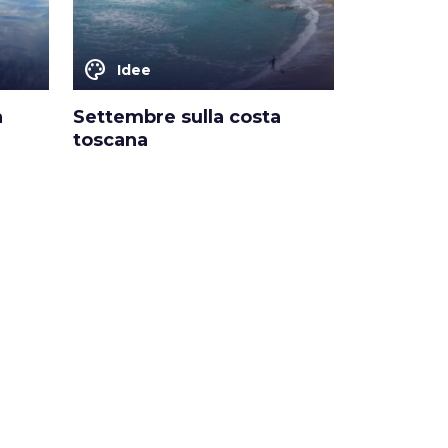
color_lens
Idee
a
Settembre sulla costa
toscana