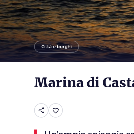
arrow_back
Città e borghi
Photo ©
Renzo Ferrante
Marina di Cast
share
favorite_border