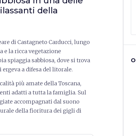
bbiosa in una delle
ilassanti della
eare di Castagneto Carducci, lungo
eta e la ricca vegetazione
a spiaggia sabbiosa, dove si trova
O
 ergeva a difesa del litorale.
ocalità più amate della Toscana,
nti adatti a tutta la famiglia. Sul
eggiate accompagnati dal suono
rale della fioritura dei gigli di