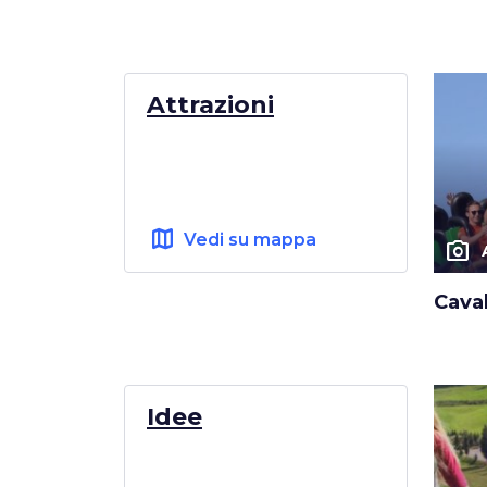
Attrazioni
map
Vedi su mappa
photo_camera
Caval
Idee