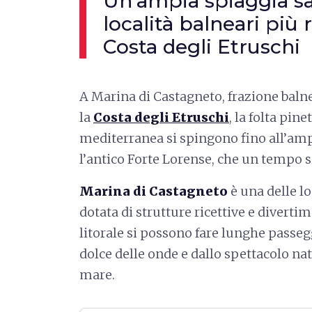
Un’ampia spiaggia sa
località balneari più r
Costa degli Etruschi
A Marina di Castagneto, frazione baln
la
Costa degli Etruschi
, la folta pin
mediterranea si spingono fino all’ampi
l’antico Forte Lorense, che un tempo si
Marina di Castagneto
è una delle l
dotata di strutture ricettive e divertime
litorale si possono fare lunghe pass
dolce delle onde e dallo spettacolo natu
mare.