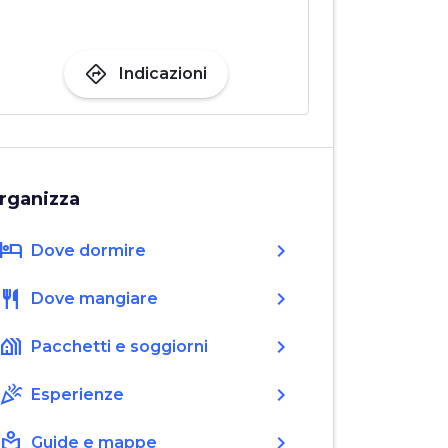
directions
Indicazioni
rganizza
hotel
chevron_right
Dove dormire
restaurant
chevron_right
Dove mangiare
holiday_village
chevron_right
Pacchetti e soggiorni
celebration
chevron_right
Esperienze
local_library
chevron_right
Guide e mappe