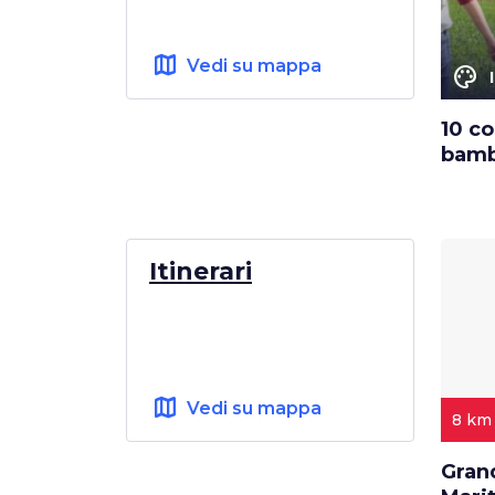
map
Vedi su mappa
color_lens
10 co
bamb
Itinerari
map
Vedi su mappa
8 km
Gran