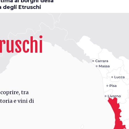
tima ai borghi della
 degli Etruschi
truschi
coprire, tra
toria e vini di
rd