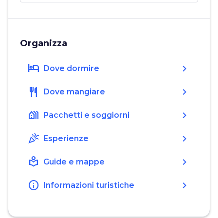
Organizza
hotel
chevron_right
Dove dormire
restaurant
chevron_right
Dove mangiare
holiday_village
chevron_right
Pacchetti e soggiorni
celebration
chevron_right
Esperienze
local_library
chevron_right
Guide e mappe
info
chevron_right
Informazioni turistiche