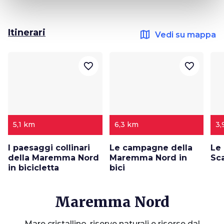
Itinerari
map
Vedi su mappa
favorite_border
favorite_border
5,1 km
6,3 km
3,
I paesaggi collinari
Le campagne della
Le
della Maremma Nord
Maremma Nord in
Sca
in bicicletta
bici
Maremma Nord
Mare cristallino, riserve naturali e risorse dal