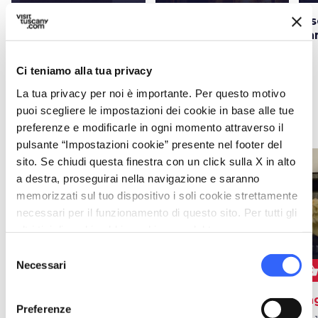
Chiesa di San
Il Museo Minerario in
Ris
Giuliano a Gavorrano
Galleria e l’Area
Ban
Mineraria Ravi-Marchi
Ci teniamo alla tua privacy
La tua privacy per noi è importante. Per questo motivo
puoi scegliere le impostazioni dei cookie in base alle tue
Eventi
map
Vedi su mappa
preferenze e modificarle in ogni momento attraverso il
pulsante “Impostazioni cookie” presente nel footer del
sito. Se chiudi questa finestra con un click sulla X in alto
favorite_border
favorite_border
a destra, proseguirai nella navigazione e saranno
memorizzati sul tuo dispositivo i soli cookie strettamente
necessari per il funzionamento di questo sito. Per tutti gli
altri tipi di cookie abbiamo bisogno del tuo consenso.
Selezione
Necessari
del
event
star
shopping_bask
ALTRI EVENTI
FESTIVAL
consenso
Sulle orme della Pia
Teatro delle Rocce
Sag
Preferenze