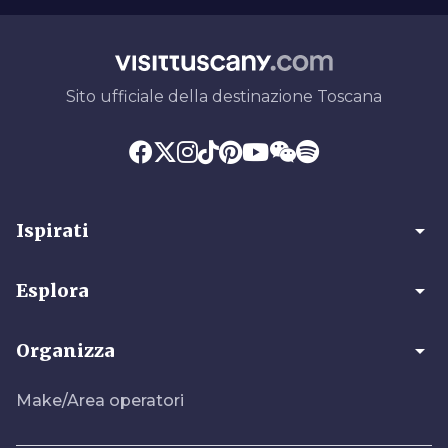
Sito ufficiale della destinazione Toscana
arrow_drop_down
Ispirati
arrow_drop_down
Esplora
arrow_drop_down
Organizza
Make/Area operatori