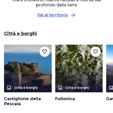
profondo della terra
arrow_forward
Vai al territorio
Città e borghi
favorite_border
favorite_border
photo_size_select_actual
photo_size_select_actual
photo_size_select_a
Città e borghi
Città e borghi
Castiglione della
Follonica
Ga
Pescaia