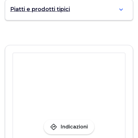
expand_more
Piatti e prodotti tipici
directions
Indicazioni