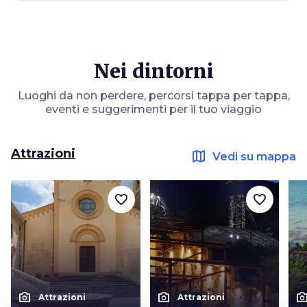
Nei dintorni
Luoghi da non perdere, percorsi tappa per tappa,
eventi e suggerimenti per il tuo viaggio
Attrazioni
map
Vedi su mappa
favorite_border
favorite_border
photo_camera
photo_camera
photo_cam
Attrazioni
Attrazioni