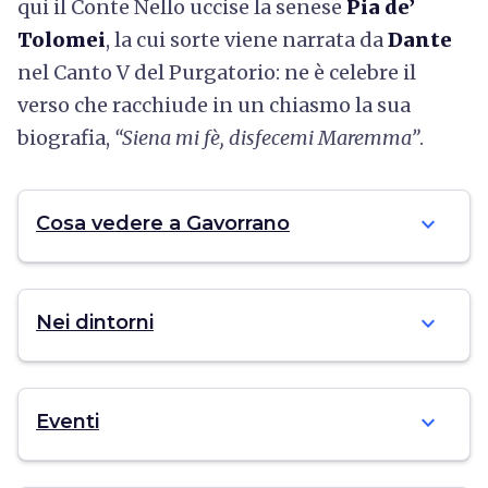
qui il Conte Nello uccise la senese
Pia de’
Tolomei
, la cui sorte viene narrata da
Dante
nel Canto V del Purgatorio: ne è celebre il
verso che racchiude in un chiasmo la sua
biografia,
“Siena mi fè, disfecemi Maremma”
.
expand_more
Cosa vedere a Gavorrano
expand_more
Nei dintorni
expand_more
Eventi