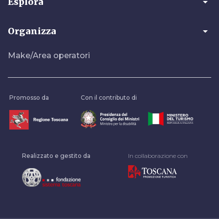
arrow_drop_down
Esplora
arrow_drop_down
Organizza
Make/Area operatori
Promosso da
Con il contributo di
Realizzato e gestito da
In collaborazione con