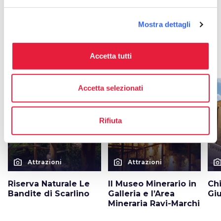
Mostra dettagli
Altre attrazioni a Gavorrano
Accetta tutti
arrow_forward
Scopri di più sulla località
Accetta selezionati
favorite_border
favorite_border
Rifiuta
photo_camera
photo_camera
photo_cam
Attrazioni
Attrazioni
Riserva Naturale Le
Il Museo Minerario in
Ch
Bandite di Scarlino
Galleria e l’Area
Gi
Mineraria Ravi-Marchi