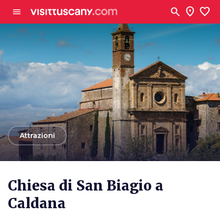
Vai al contenuto principale
search
location_on
favorite
menu
arrow_back
Attrazioni
Chiesa di San Biagio a
Caldana