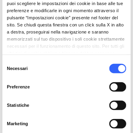
puoi scegliere le impostazioni dei cookie in base alle tue
home
Dove
preferenze e modificarle in ogni momento attraverso il
Chiesa di San Biagio, Caldana, GR, Italia
pulsante “Impostazioni cookie” presente nel footer del
sito. Se chiudi questa finestra con un click sulla X in alto
a destra, proseguirai nella navigazione e saranno
Organizza
memorizzati sul tuo dispositivo i soli cookie strettamente
necessari per il funzionamento di questo sito. Per tutti gli
hotel
chevron_right
Dove dormire
altri tipi di cookie abbiamo bisogno del tuo consenso.
Selezione
restaurant
chevron_right
Dove mangiare
Necessari
del
consenso
holiday_village
chevron_right
Pacchetti e soggiorni
Preferenze
celebration
chevron_right
Esperienze
Statistiche
local_library
chevron_right
Guide e mappe
Marketing