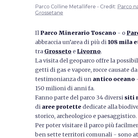
Parco Colline Metallifere - Credit:
Parco na
Grossetane
Il
Parco Minerario Toscano
- o
Par
abbraccia un’area di più di
108 mila e
tra
Grosseto
e
Livorno
.
La visita del geoparco offre la possibi
getti di gas e vapore, rocce causate d
testimonianza di un
antico oceano
-
150 milioni di anni fa.
Fanno parte del parco 34 diversi
siti
di
aree protette
dedicate alla biodive
storico, archeologico e paesaggistico.
Per poter visitare il parco più facilmen
ben sette territori comunali - sono at