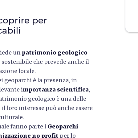
coprire per
abili
siede un
patrimonio geologico
 sostenibile che prevede anche il
zione locale.
ei geoparchi è la presenza, in
levante i
mportanza scientifica
,
 patrimonio geologico è una delle
a il loro interesse può anche essere
culturale.
quale fanno parte i
Geoparchi
izzazione no profit
per lo