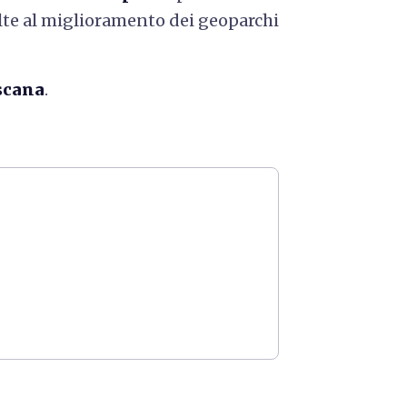
te al miglioramento dei geoparchi
scana
.