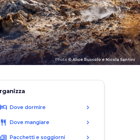
Photo ©
Alice Russolo e Nicola Santini
rganizza
hotel
chevron_right
Dove dormire
restaurant
chevron_right
Dove mangiare
holiday_village
chevron_right
Pacchetti e soggiorni