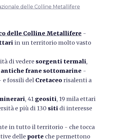
zionale delle Colline Metallifere
co delle Colline Metallifere
-
ttari
in un territorio molto vasto
lità di vedere
sorgenti termali
,
a
antiche frane sottomarine
-
 e fossili del
Cretaceo
risalenti a
 minerari
, 41
geositi
, 19 mila ettari
rsità e più di 130
siti
di interesse
te in tutto il territorio - che tocca
tive delle
porte
che permettono