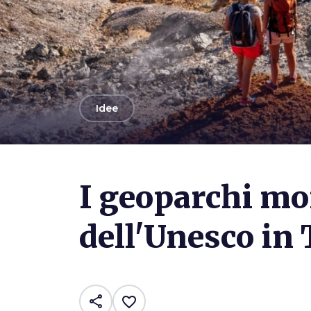
arrow_back
Idee
Photo ©
Alice Russolo e Nicola Santini
I geoparchi mo
dell'Unesco in
share
favorite_border