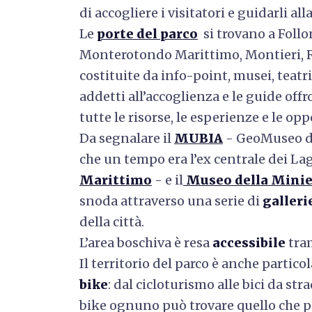
di accogliere i visitatori e guidarli al
Le
porte del parco
si trovano a Follo
Monterotondo Marittimo, Montieri, R
costituite da info-point, musei, teatri,
addetti all’accoglienza e le guide offr
tutte le risorse, le esperienze e le op
Da segnalare il
MUBIA
- GeoMuseo de
che un tempo era l’ex centrale dei Lag
Marittimo
- e il
Museo della Minie
snoda attraverso una serie di
galleri
della città.
L’area boschiva è resa
accessibile
tram
Il territorio del parco è anche partic
bike
: dal cicloturismo alle bici da stra
bike ognuno può trovare quello che p