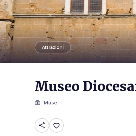
arrow_back
Attrazioni
Photo ©
Vignaccia76
Museo Diocesa
account_balance
Musei
share
favorite_border