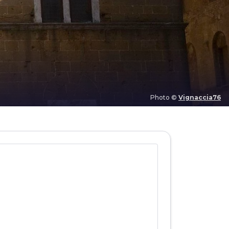
Photo ©
Vignaccia76