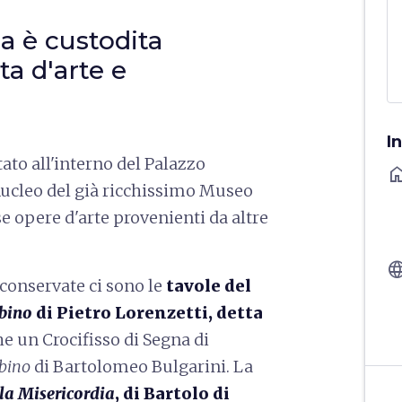
a è custodita
a d'arte e
I
ato all'interno del Palazzo
ho
 nucleo del già ricchissimo Museo
e opere d'arte provenienti da altre
langu
 conservate ci sono le
tavole del
bino
di Pietro Lorenzetti, detta
e un Crocifisso di Segna di
bino
di Bartolomeo Bulgarini. La
a Misericordia
, di Bartolo di