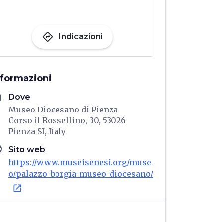
directions
Indicazioni
nformazioni
me
Dove
Museo Diocesano di Pienza
Corso il Rossellino, 30, 53026
Pienza SI, Italy
age
Sito web
https://www.museisenesi.org/muse
o/palazzo-borgia-museo-diocesano/
open_in_new