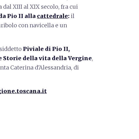
a dal XIII al XIX secolo, fra cui
da Pio II alla
cattedrale
:
il
uribolo con navicella e un
osiddetto
Piviale di Pio II,
 Storie della vita della Vergine
,
nta Caterina d'Alessandria, di
gione.toscana.it