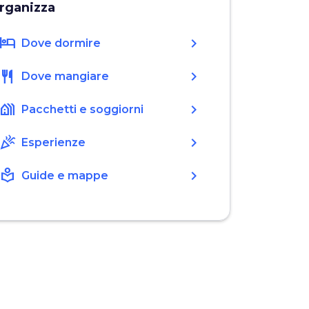
rganizza
hotel
chevron_right
Dove dormire
restaurant
chevron_right
Dove mangiare
holiday_village
chevron_right
Pacchetti e soggiorni
celebration
chevron_right
Esperienze
local_library
chevron_right
Guide e mappe