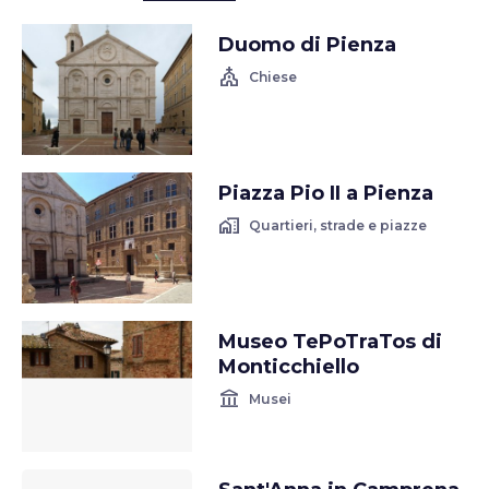
Duomo di Pienza
church
Chiese
Piazza Pio II a Pienza
home_work
Quartieri, strade e piazze
Museo TePoTraTos di
Monticchiello
account_balance
Musei