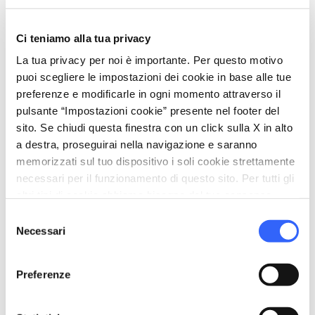
Ci teniamo alla tua privacy
Santolina etrusca - Credit: Unione Comuni Ambito
Valdorcia
La tua privacy per noi è importante. Per questo motivo
puoi scegliere le impostazioni dei cookie in base alle tue
preferenze e modificarle in ogni momento attraverso il
La Riserva Naturale Regionale Crete dell’Orcia
pulsante “Impostazioni cookie” presente nel footer del
si costituisce come
Zona di Protezione
sito. Se chiudi questa finestra con un click sulla X in alto
Speciale
per la presenza di un’
avifauna
che
a destra, proseguirai nella navigazione e saranno
comprende specie quali l’Occhione (
Burhinus
memorizzati sul tuo dispositivo i soli cookie strettamente
necessari per il funzionamento di questo sito. Per tutti gli
oedicnemus
), l’Albanella minore (
Circus
altri tipi di cookie abbiamo bisogno del tuo consenso.
pygargu
) e il Biancone (
Circaetus gallicus
). L’area
Selezione
è inoltre frequentata da varie specie
Necessari
del
passeriformi, tra cui l’averla, l’ortolano e la
consenso
quaglia, presenti in misura maggiore dove si
Preferenze
sviluppano aree interessate dal pascolo o
dall’agricoltura.