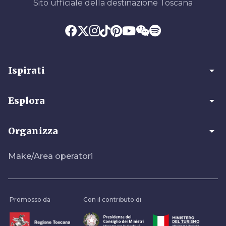
Sito ufficiale della destinazione Toscana
arrow_drop_down
Ispirati
arrow_drop_down
Esplora
arrow_drop_down
Organizza
Make/Area operatori
Promosso da
Con il contributo di