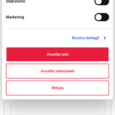
Statistiche
La
fauna terrestre
si concentra soprattutto
nei pressi del boschetto, caratterizzato dal
Marketing
tipico ambiente della macchia mediterranea,
habitat di lepri, fagiani, cinghiali, istrici,
caprioli e volpi.
Mostra dettagli
Accetta tutti
Accetta selezionati
Rifiuta