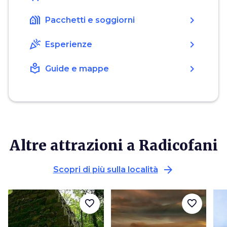
holiday_village
chevron_right
Pacchetti e soggiorni
celebration
chevron_right
Esperienze
local_library
chevron_right
Guide e mappe
Altre attrazioni a Radicofani
arrow_forward
Scopri di più sulla località
favorite_border
favorite_border