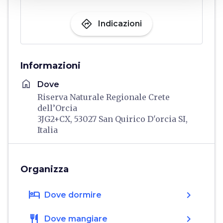
directions
Indicazioni
Informazioni
home
Dove
Riserva Naturale Regionale Crete
dell’Orcia
3JG2+CX, 53027 San Quirico D'orcia SI,
Italia
Organizza
hotel
chevron_right
Dove dormire
restaurant
chevron_right
Dove mangiare