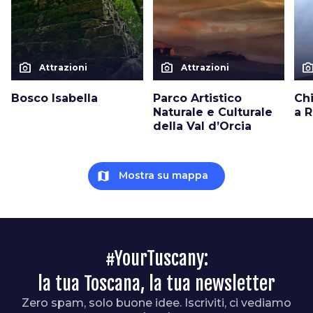
photo_camera
photo_camera
photo_cam
Attrazioni
Attrazioni
Bosco Isabella
Parco Artistico
Chi
Naturale e Culturale
a 
della Val d’Orcia
map
Mostra su mappa
#YourTuscany:
la tua Toscana, la tua newsletter
Zero spam, solo buone idee. Iscriviti, ci vediamo