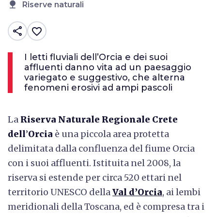
nature
Riserve naturali
share
favorite_border
I letti fluviali dell’Orcia e dei suoi
affluenti danno vita ad un paesaggio
variegato e suggestivo, che alterna
fenomeni erosivi ad ampi pascoli
La
Riserva Naturale Regionale Crete
dell
’
Orcia
è una piccola area protetta
delimitata dalla confluenza del fiume Orcia
con i suoi affluenti. Istituita nel 2008, la
riserva si estende per circa 520 ettari nel
territorio UNESCO della
Val d’Orcia
, ai lembi
meridionali della Toscana, ed è compresa tra i