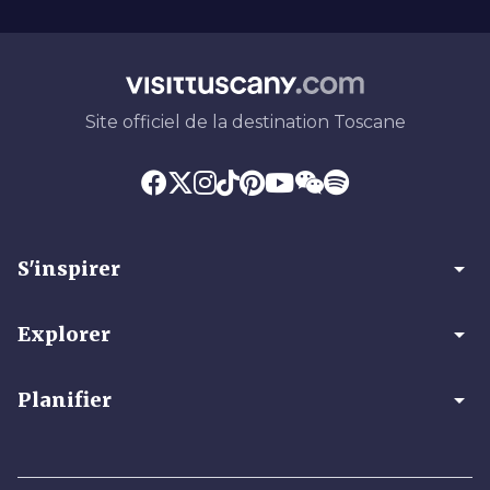
Site officiel de la destination Toscane
arrow_drop_down
S'inspirer
arrow_drop_down
Explorer
arrow_drop_down
Planifier