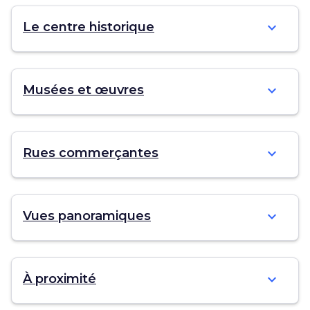
expand_more
Le centre historique
expand_more
Musées et œuvres
expand_more
Rues commerçantes
expand_more
Vues panoramiques
expand_more
À proximité