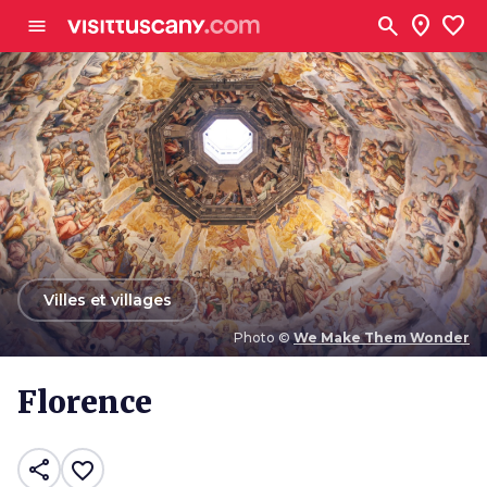
Aller au contenu principal
search
location_on
favorite
menu
arrow_back
Villes et villages
Photo ©
We Make Them Wonder
Photo ©
We Make Them Wonder
Florence
share
favorite_border