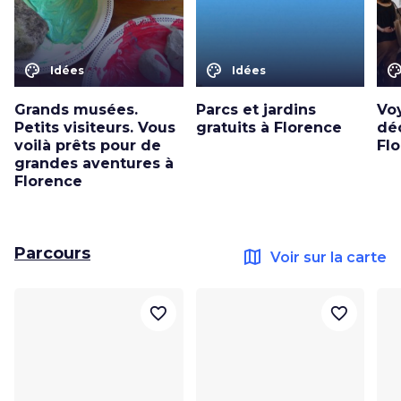
color_lens
color_lens
color_le
Idées
Idées
Grands musées.
Parcs et jardins
Vo
Petits visiteurs. Vous
gratuits à Florence
dé
voilà prêts pour de
Flo
grandes aventures à
Florence
Parcours
map
Voir sur la carte
favorite_border
favorite_border