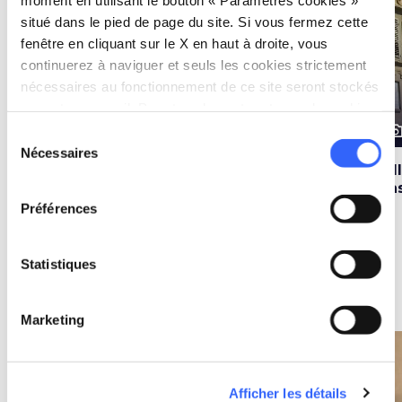
favorite_border
favorite_border
situé dans le pied de page du site. Si vous fermez cette
fenêtre en cliquant sur le X en haut à droite, vous
continuerez à naviguer et seuls les cookies strictement
nécessaires au fonctionnement de ce site seront stockés
sur votre appareil. Pour tous les autres types de cookies,
photo_camera
photo_camera
photo_cam
nous avons besoin de votre consentement.
Attractions
Attractions
Sélection
Nécessaires
du
Palazzo Pitti
Piazza della
Vil
consentement
Repubblica à
Cas
Florence
Préférences
Statistiques
Évènements
map
Voir sur la carte
Marketing
favorite_border
favorite_border
Afficher les détails