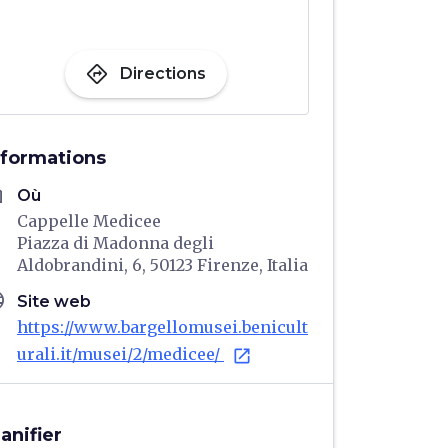
directions
Directions
nformations
me
Où
Cappelle Medicee
Piazza di Madonna degli
Aldobrandini, 6, 50123 Firenze, Italia
age
Site web
https://www.bargellomusei.benicult
urali.it/musei/2/medicee/
open_in_new
lanifier