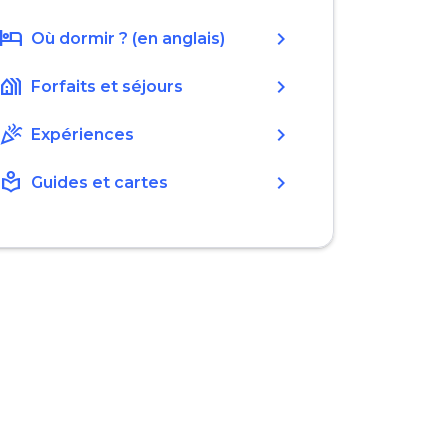
hotel
chevron_right
Où dormir ? (en anglais)
holiday_village
chevron_right
Forfaits et séjours
celebration
chevron_right
Expériences
local_library
chevron_right
Guides et cartes