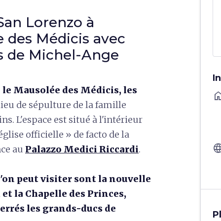
 San Lorenzo à
e des Médicis avec
es de Michel-Ange
I
z
le Mausolée des Médicis, les
ho
 lieu de sépulture de la famille
ins. L'espace est situé à l'intérieur
église officielle » de facto de la
langu
nce au
Palazzo Medici Riccardi
.
'on peut visiter sont la nouvelle
et la Chapelle des Princes,
terrés les grands-ducs de
P