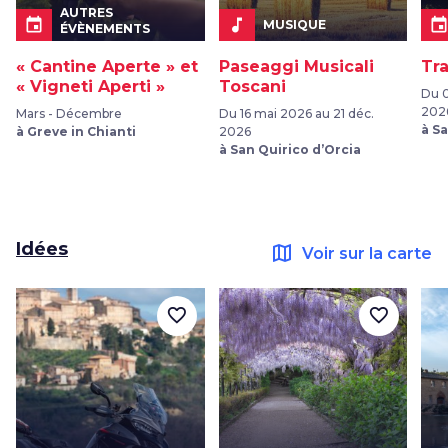
AUTRES
event
music_note
even
MUSIQUE
ÉVÈNEMENTS
« Cantine Aperte » et
Paseaggi Musicali
Tr
« Vigneti Aperti »
Toscani
Du 0
202
Mars - Décembre
Du 16 mai 2026 au 21 déc.
à S
à Greve in Chianti
2026
à San Quirico d’Orcia
Idées
map
Voir sur la carte
favorite_border
favorite_border