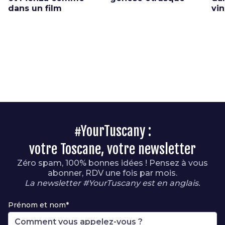
dans un film
vin
#YourTuscany :
votre Toscane, votre newsletter
Zéro spam, 100% bonnes idées ! Pensez à vous
abonner, RDV une fois par mois.
La newsletter #YourTuscany est en anglais.
Prénom et nom*