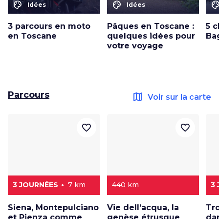
color_lens
color_lens
color_le
Idées
Idées
3 parcours en moto
Pâques en Toscane :
5 c
en Toscane
quelques idées pour
Ba
votre voyage
Parcours
map
Voir sur la carte
favorite_border
favorite_border
3 JOURNÉES
7 km
440 km
3
Siena, Montepulciano
Vie dell’acqua, la
Tro
et Pienza comme
genèse étrusque
dan