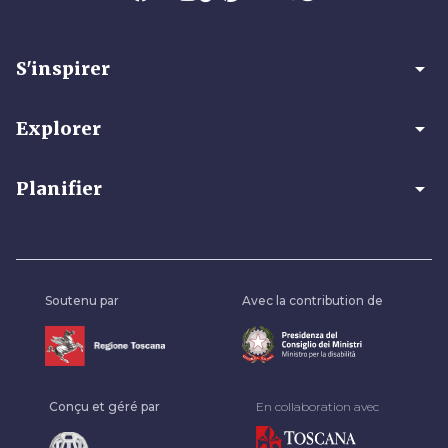
arrow_drop_down
S'inspirer
arrow_drop_down
Explorer
arrow_drop_down
Planifier
Soutenu par
Avec la contribution de
Conçu et géré par
En collaboration avec