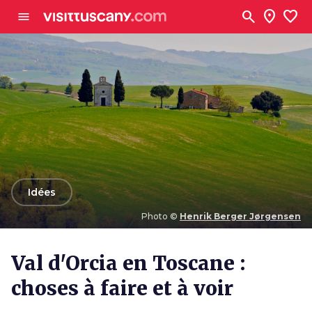
Aller au contenu principal
search
location_on
favorite
menu
arrow_back
Idées
Photo ©
Henrik Berger Jørgensen
Photo ©
Henrik Berger Jørgensen
Val d'Orcia en Toscane :
choses à faire et à voir