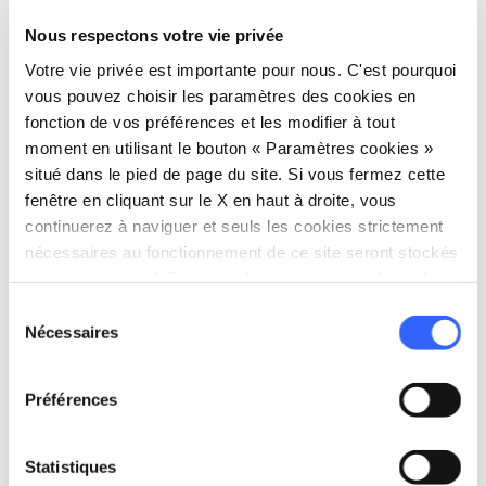
succession de collines, il y a cette minuscule
chapelle encadrée de cyprès. Elle a
Nous respectons votre vie privée
probablement été construite à la fin de la
Votre vie privée est importante pour nous. C'est pourquoi
Renaissance et contenait une statue de la
vous pouvez choisir les paramètres des cookies en
fonction de vos préférences et les modifier à tout
Vierge Marie d’Andrea della Robbia (aujourd'hui
moment en utilisant le bouton « Paramètres cookies »
à San Quirico).
situé dans le pied de page du site. Si vous fermez cette
fenêtre en cliquant sur le X en haut à droite, vous
Près de Montalcino, vous trouverez l'
abbaye de
continuerez à naviguer et seuls les cookies strictement
Sant'Antimo
, l'un des plus beaux joyaux
nécessaires au fonctionnement de ce site seront stockés
romans de Toscane, construit en travertin et en
sur votre appareil. Pour tous les autres types de cookies,
nous avons besoin de votre consentement.
albâtre. Les origines de cette abbaye sont
Sélection
Nécessaires
du
entourées d’un halo légendaire : elle aurait été
consentement
fondée par Charlemagne, qui, revenant de
Préférences
Rome avec ses disciples par la Via Francigena,
s'arrêta pour se reposer et échapper à la peste
Statistiques
dans la vallée de Starcia et y fonda l'abbaye pour