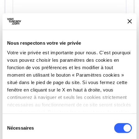
Nous respectons votre vie privée
Votre vie privée est importante pour nous. C'est pourquoi
directions
Directions
vous pouvez choisir les paramètres des cookies en
fonction de vos préférences et les modifier à tout
moment en utilisant le bouton « Paramètres cookies »
situé dans le pied de page du site. Si vous fermez cette
Informations
fenêtre en cliquant sur le X en haut à droite, vous
home
Où
continuerez à naviguer et seuls les cookies strictement
Ponte sospeso delle Ferriere
nécessaires au fonctionnement de ce site seront stockés
Via Anghiari, 195, 51028 San Marcello
sur votre appareil. Pour tous les autres types de cookies,
Piteglio PT, Italia
nous avons besoin de votre consentement.
Sélection
Nécessaires
du
consentement