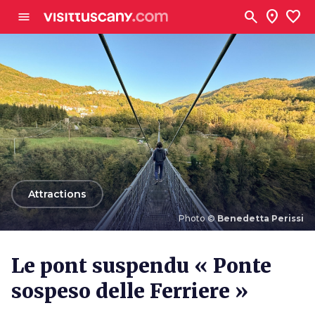
Aller au contenu principal
search
location_on
favorite
menu
arrow_back
Attractions
Photo ©
Benedetta Perissi
Photo ©
Benedetta Perissi
Le pont suspendu « Ponte
sospeso delle Ferriere »