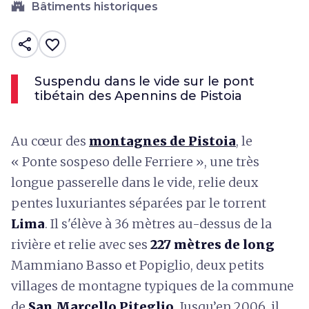
castle
Bâtiments historiques
share
favorite_border
Suspendu dans le vide sur le pont
tibétain des Apennins de Pistoia
Au cœur des
montagnes de Pistoia
, le
« Ponte sospeso delle Ferriere », une très
longue passerelle dans le vide, relie deux
pentes luxuriantes séparées par le torrent
Lima
. Il s'élève à 36 mètres au-dessus de la
rivière et relie avec ses
227 mètres de long
Mammiano Basso et Popiglio, deux petits
villages de montagne typiques de la commune
de
San Marcello Piteglio
. Jusqu’en 2006, il