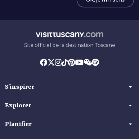
Site officiel de la destination Toscane
arrow_drop_down
S'inspirer
arrow_drop_down
Explorer
arrow_drop_down
Planifier