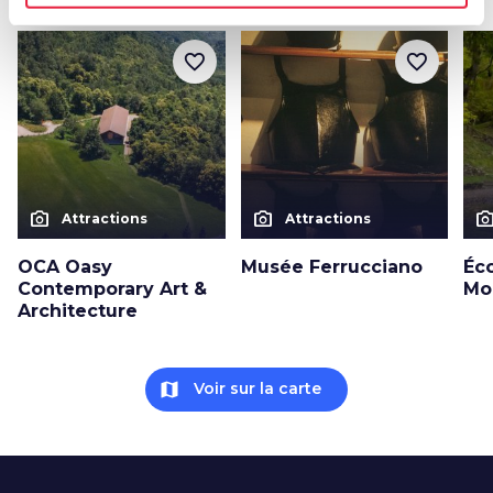
favorite_border
favorite_border
photo_camera
photo_camera
photo_cam
Attractions
Attractions
OCA Oasy
Musée Ferrucciano
Éc
Contemporary Art &
Mo
Architecture
map
Voir sur la carte