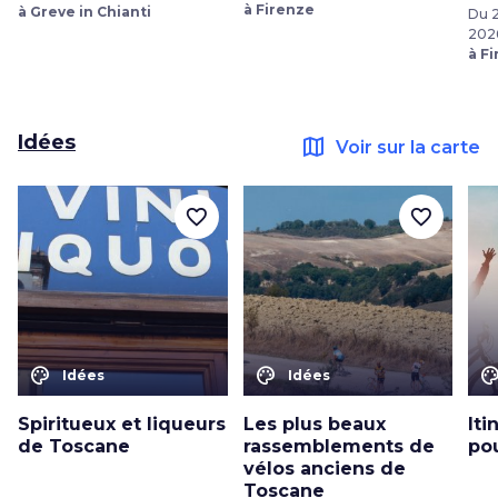
à Firenze
à Greve in Chianti
Du 2
202
à F
Idées
map
Voir sur la carte
favorite_border
favorite_border
color_lens
color_lens
color_le
Idées
Idées
Spiritueux et liqueurs
Les plus beaux
Iti
de Toscane
rassemblements de
pou
vélos anciens de
Toscane