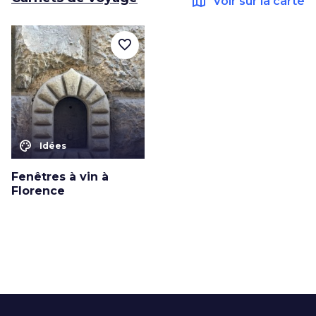
map
Voir sur la carte
favorite_border
color_lens
Idées
Fenêtres à vin à
Florence