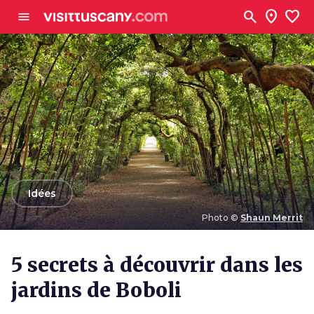
Aller au contenu principal
search
location_on
favorite
menu
arrow_back
Idées
Photo ©
Shaun Merrit
Photo ©
Shaun Merrit
5 secrets à découvrir dans les
jardins de Boboli