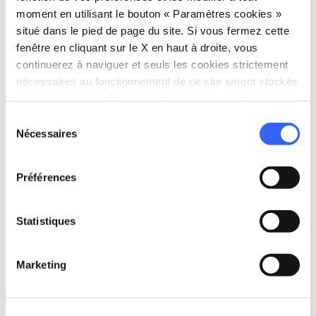
moment en utilisant le bouton « Paramètres cookies »
chevauchant la tortue.
situé dans le pied de page du site. Si vous fermez cette
fenêtre en cliquant sur le X en haut à droite, vous
continuerez à naviguer et seuls les cookies strictement
4.
L'obélisque égyptien
nécessaires au fonctionnement de ce site seront stockés
sur votre appareil. Pour tous les autres types de cookies,
nous avons besoin de votre consentement.
Sélection
Nécessaires
du
consentement
Préférences
Statistiques
Marketing
Les jardins de Boboli avec l'obélisque - Credit: