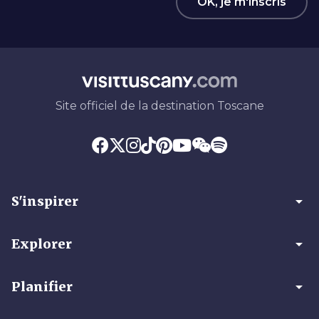
OK, je m'inscris
Site officiel de la destination Toscane
arrow_drop_down
S'inspirer
arrow_drop_down
Explorer
arrow_drop_down
Planifier