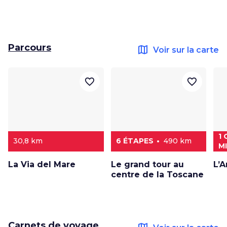
Parcours
map
Voir sur la carte
favorite_border
favorite_border
1 
30,8 km
6 ÉTAPES
490 km
M
La Via del Mare
Le grand tour au
L’
centre de la Toscane
Carnets de voyage