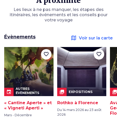
À proximité
Les lieux à ne pas manquer, les étapes des
itinéraires, les événements et les conseils pour
votre voyage
Évènements
map
Voir sur la carte
favorite_border
favorite_border
AUTRES
event
collections
collection
EXPOSITIONS
ÉVÈNEMENTS
« Cantine Aperte » et
Rothko à Florence
Ava
« Vigneti Aperti »
Ge
Du 14 mars 2026 au 23 août
Fl
2026
Mars - Décembre