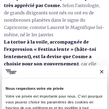
très apprécié par Cosme.
Selon l'astrologie,
de grands dirigeants sont nés ou ont eu de
nombreuses planètes dans le signe du
Capricorne, comme Laurent le Magnifique lui-
même, né le 1er janvier.
La tortue à la voile, accompagnée de
l'expression « Festina lente » (hâte-toi
lentement), est la devise que Cosme
a
choisie pour son gouvernement
, car elle
indique la prudence qui doit toujours
accompagner l'action pour réussir. La tortue
est présente
également sur la façade de la
Nous respectons votre vie privée
Grotta Grande, mais aussi dans la Fontana del
Votre vie privée est importante pour nous. C'est pourquoi
Bacchino, où l'ami de Cosme, Morgante, le nain
vous pouvez choisir les paramètres des cookies en
de la cour, est représenté en Bacchus
fonction de vos préférences et les modifier à tout