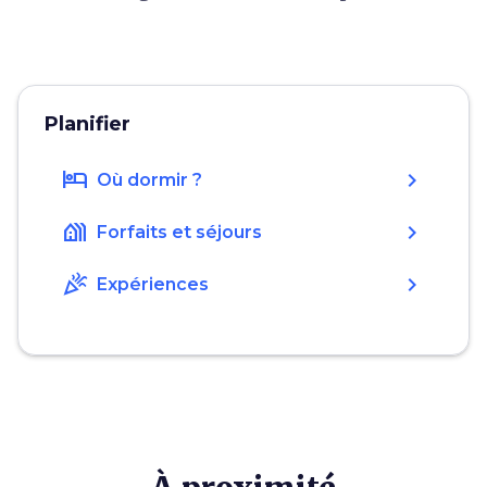
Planifier
hotel
chevron_right
Où dormir ?
holiday_village
chevron_right
Forfaits et séjours
celebration
chevron_right
Expériences