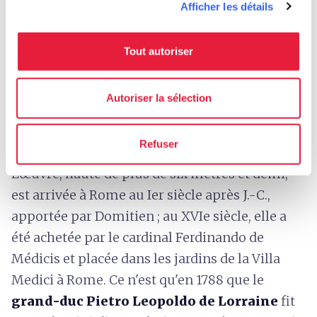
Shutterstock / Pisaphotography
Afficher les détails
On trouve à Boboli
un obélisque égyptien
Tout autoriser
original
, provenant de la ville d'Assouan et
probablement sculpté sous le règne de Ramsès
Autoriser la sélection
II, entre 1297 et 1213 avant J.-C., ce qui en fait
l'
un des plus anciens monuments existant
Refuser
aujourd'hui en Toscane
.
L'œuvre, haute de plus de six mètres et demi,
est arrivée à Rome au Ier siècle après J.-C.,
apportée par Domitien ; au XVIe siècle, elle a
été achetée par le cardinal
Ferdinando de
Médicis et placée dans les jardins de la Villa
Medici à Rome. Ce n'est qu'en 1788 que le
grand-duc Pietro Leopoldo de Lorraine
fit