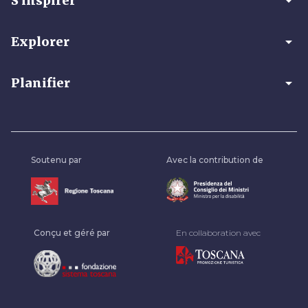
arrow_drop_down
S'inspirer
arrow_drop_down
Explorer
arrow_drop_down
Planifier
Soutenu par
Avec la contribution de
Conçu et géré par
En collaboration avec