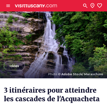
Aller au contenu principal
search
location_on
favorite
menu
arrow_back
Idées
Photo ©
Adobe Stock/ Maraschino
Photo ©
Adobe Stock/ Maraschino
3 itinéraires pour atteindre
les cascades de l'Acquacheta