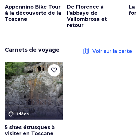
Appennino Bike Tour
De Florence à
La 
à la découverte de la
l’abbaye de
for
Toscane
Vallombrosa et
retour
Carnets de voyage
map
Voir sur la carte
favorite_border
color_lens
Idées
5 sites étrusques à
visiter en Toscane