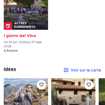
AUTRES
event
ÉVÈNEMENTS
I giorni del Vino
Du 25 avr. 2026 au 27 sept.
2026
à Arezzo
Idées
map
Voir sur la carte
favorite_border
favorite_border