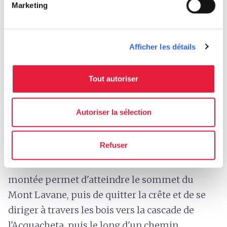
Marketing
du bel itinéraire que nous proposons, un aller-
retour offrant de nombreuses opportunités
panoramiques. En quittant le village, prendre
Afficher les détails
la petite route qui se dirige vers Farfareta, puis
prendre le sentier
CAI°533
qui mène à la crête.
Tout autoriser
Entre prairies verdoyantes, forêts de feuillus,
beaux paysages et quelques montées, nous
Autoriser la sélection
atteignons une altitude de 1 200 mètres près
de Pian Porcello, où se trouve le
refuge
Refuser
Capanna del Partigiano
pour quelques
instants de rafraîchissement. Une autre
montée permet d'atteindre le sommet du
Mont Lavane, puis de quitter la crête et de se
diriger à travers les bois vers la cascade de
l'Acquacheta, puis le long d'un chemin