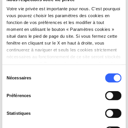
Votre vie privée est importante pour nous. C'est pourquoi
vous pouvez choisir les paramètres des cookies en
fonction de vos préférences et les modifier à tout
moment en utilisant le bouton « Paramètres cookies »
situé dans le pied de page du site. Si vous fermez cette
fenêtre en cliquant sur le X en haut à droite, vous
Au-dessus de l'Acquacheta - Credit:
Davide Alberani
continuerez à naviguer et seuls les cookies strictement
nécessaires au fonctionnement de ce site seront stockés
Estimation du temps de marche à l’aller (sans
sur votre appareil. Pour tous les autres types de cookies,
compter les arrêts) : 4 heures
nous avons besoin de votre consentement.
Sélection
Nécessaires
Longueur aller : environ 13 km
du
consentement
Dénivelé en monter à l’aller : environ 1 300 m
Préférences
Ceux qui veulent faire
une randonnée plus
difficile
et se sentent bien entraînés peuvent
Statistiques
rejoindre
Campigno
, un petit hameau de
Marradi sur le versant toscan, point de départ