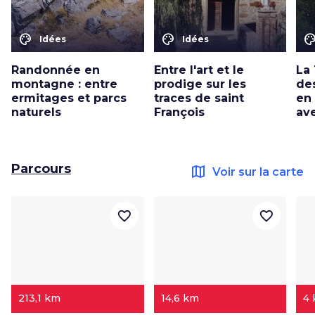
color_lens
color_lens
color_le
Idées
Idées
Randonnée en
Entre l'art et le
La 
montagne : entre
prodige sur les
des
ermitages et parcs
traces de saint
en
naturels
François
av
Parcours
map
Voir sur la carte
favorite_border
favorite_border
213,1 km
14,6 km
4