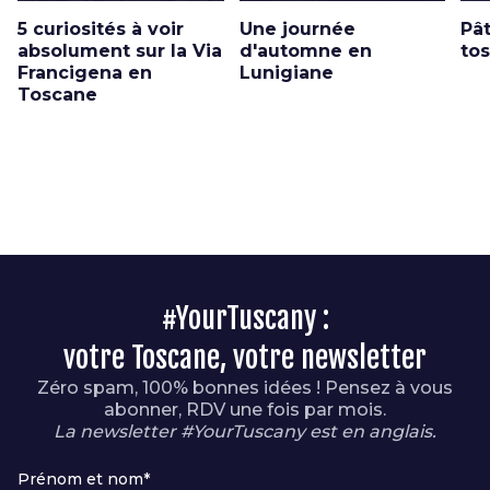
5 curiosités à voir
Une journée
Pât
absolument sur la Via
d'automne en
to
Francigena en
Lunigiane
Toscane
#YourTuscany :
votre Toscane, votre newsletter
Zéro spam, 100% bonnes idées ! Pensez à vous
abonner, RDV une fois par mois.
La newsletter #YourTuscany est en anglais.
Prénom et nom*