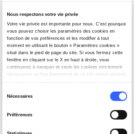
Sur les îles de l’
archipel toscan
, l’automne est
synonyme de
plein air
. Dans le cadre du
Nous respectons votre vie privée
programme d’activités
Vivere il Parco
, vous
Votre vie privée est importante pour nous. C'est pourquoi
vous pouvez choisir les paramètres des cookies en
trouverez des
excursions de trekking
fonction de vos préférences et les modifier à tout
fascinantes sur l’
île d’Elbe
, à
Capraia
, à
moment en utilisant le bouton « Paramètres cookies »
Giannutri
et sur l’
île du Giglio
.
situé dans le pied de page du site. Si vous fermez cette
fenêtre en cliquant sur le X en haut à droite, vous
continuerez à naviguer et seuls les cookies strictement
nécessaires au fonctionnement de ce site seront stockés
sur votre appareil. Pour tous les autres types de cookies,
nous avons besoin de votre consentement.
Sélection
Nécessaires
du
Planifier
consentement
Préférences
hotel
chevron_right
Où dormir ? (en anglais)
holiday_village
chevron_right
Forfaits et séjours
Statistiques