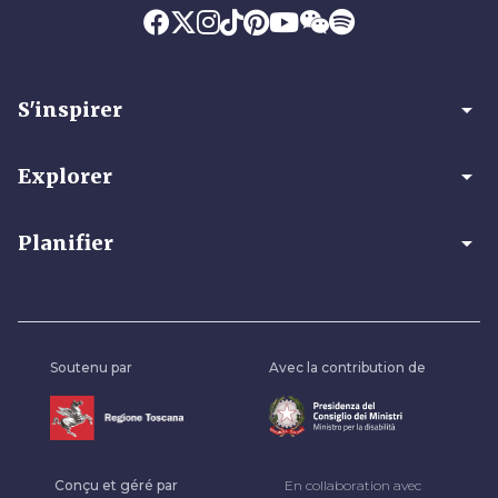
arrow_drop_down
S'inspirer
arrow_drop_down
Explorer
arrow_drop_down
Planifier
Soutenu par
Avec la contribution de
Conçu et géré par
En collaboration avec