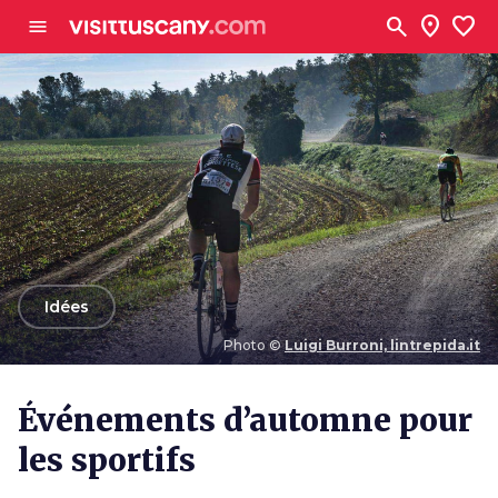
Aller au contenu principal
search
location_on
favorite
menu
arrow_back
Idées
Photo ©
Luigi Burroni, lintrepida.it
Photo ©
Luigi Burroni, lintrepida.it
Événements d’automne pour
les sportifs