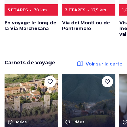
5 ÉTAPES
70 km
3 ÉTAPES
17,5 km
1,
En voyage le long de
Via dei Monti ou de
Vis
la Via Marchesana
Pontremolo
mé
va
Carnets de voyage
map
Voir sur la carte
favorite_border
favorite_border
color_lens
color_lens
color_le
Idées
Idées