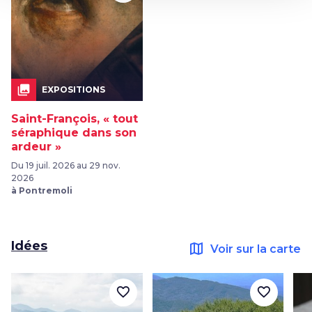
collections
EXPOSITIONS
Saint-François, « tout
séraphique dans son
ardeur »
Du 19 juil. 2026 au 29 nov.
2026
à Pontremoli
Idées
map
Voir sur la carte
favorite_border
favorite_border