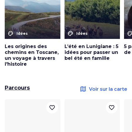
color_lens
color_lens
color_le
Idées
Idées
Les origines des
L’été en Lunigiane : 5
5 p
chemins en Toscane,
idées pour passer un
de
un voyage à travers
bel été en famille
l'histoire
Parcours
map
Voir sur la carte
favorite_border
favorite_border