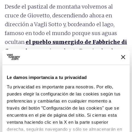
Desde el pastizal de montaña volvemos al
cruce de Giovetto, descendiendo ahora en
dirección a Vagli Sotto y, bordeando el lago,
famoso en todo el mundo porque sus aguas
ocultan
el pueblo sumergido de Fabbriche di
Careggine
, seguimos hasta Poggio, donde
entramos en la SR445 en dirección a
Castelnuovo di Garfagnana
. Este tramo debe
abordarse con cuidado, debido a la mayor
Le damos importancia a tu privacidad
presencia de tráfico.
Tu privacidad es importante para nosotros. Por ello,
puedes elegir la configuración de las cookies según tus
Este itinerario consta de
dos recorridos
preferencias y cambiarlas en cualquier momento a
circulares que se cruzan en el pueblo de
través del botón "Configuración de las cookies" que se
encuentra en el pie de página del sitio. Si cierras esta
Poggio
, donde también encontramos la
ventana haciendo clic en la X en la parte superior
estación de tren (Poggio-Careggine-Vagli) y
derecha, seguirás navegando y sólo se almacenarán en