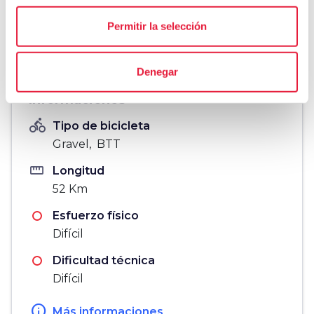
vertical_align_top
1015 mt
Permitir la selección
vertical_align_bottom
276 mt
Denegar
Informaciones
directions_bike
Tipo de bicicleta
Gravel, BTT
straighten
Longitud
52 Km
Esfuerzo físico
Difícil
Dificultad técnica
Difícil
info
Más informaciones