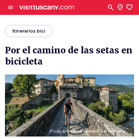
Ve al contenido principal
search
location_on
favorite
menu
arrow_back
Itinerarios bici
Por el camino de las setas en
bicicleta
Photo ©
Unione Comuni Garfagnana