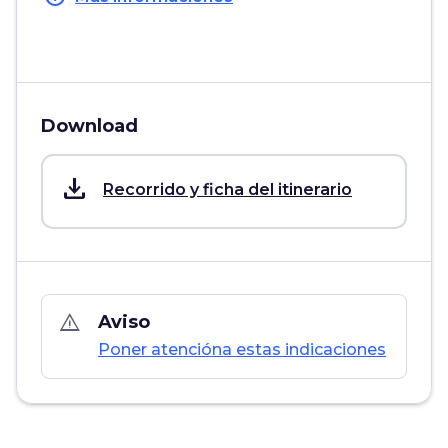
Download
save_alt
Recorrido y ficha del itinerario
warning_amber
Aviso
Poner atencióna estas indicaciones