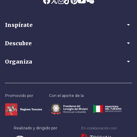
arrow_drop_down
Inspírate
arrow_drop_down
Descubre
arrow_drop_down
Organiza
Promovido por
Con el aporte de la
.
Realizado y dirigido por
En colaboración con