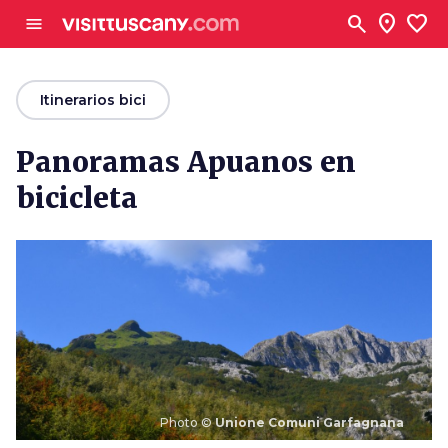
Ve al contenido principal
search
location_on
favorite
menu
arrow_back
Itinerarios bici
Panoramas Apuanos en
bicicleta
Photo ©
Unione Comuni Garfagnana