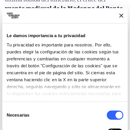
puente medieval de la Madonna del Ponte
,
es otra oportunidad imperdible para hacer una
parada fotográfica. Ya en las afueras de
Castelnuovo di Garfagnana
, entramos en el
Le damos importancia a tu privacidad
centro histórico atravezando la plaza principal
Tu privacidad es importante para nosotros. Por ello,
Umberto I, llegando en breve al punto de
puedes elegir la configuración de las cookies según tus
preferencias y cambiarlas en cualquier momento a
partida.
través del botón "Configuración de las cookies" que se
encuentra en el pie de página del sitio. Si cierras esta
ventana haciendo clic en la X en la parte superior
derecha, seguirás navegando y sólo se almacenarán en
tu dispositivo las cookies estrictamente necesarias para
el funcionamiento de este sitio. Para todos los otros tipos
de cookies necesitamos tu consentimiento.
Selección
Necesarias
de
consentimiento