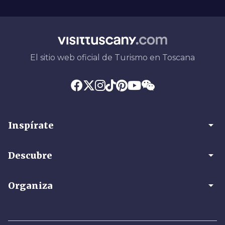
El sitio web oficial de Turismo en Toscana
arrow_drop_down
Inspírate
arrow_drop_down
Descubre
arrow_drop_down
Organiza