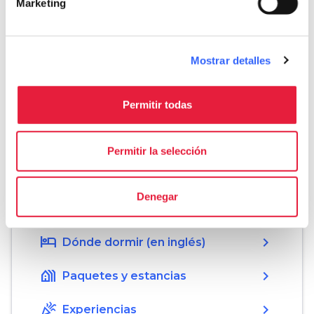
Marketing
Informaciones
home
Dónde
Mostrar detalles
Grotta del Vento
Località Grotta del Vento, 1, 55020
Vergemoli LU, Italy
Permitir todas
language
Pagina web
http://www.grottadelvento.com
open_in_new
Permitir la selección
Denegar
Organiza
hotel
chevron_right
Dónde dormir (en inglés)
holiday_village
chevron_right
Paquetes y estancias
celebration
chevron_right
Experiencias