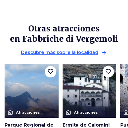
Otras atracciones
en Fabbriche di Vergemoli
arrow_forward
Descubre más sobre la localidad
favorite_border
favorite_border
photo_camera
photo_camera
photo_cam
Atracciones
Atracciones
Parque Regional de
Ermita de Calomini
Pu