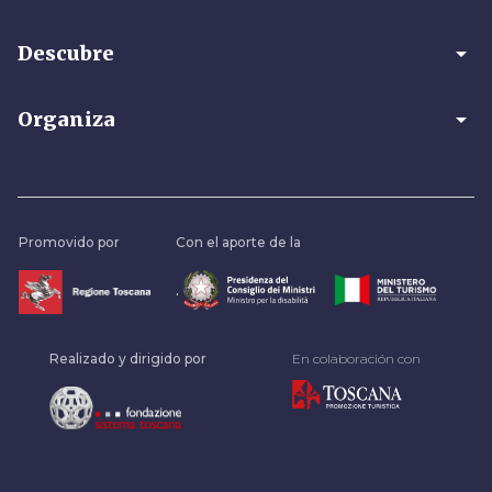
arrow_drop_down
Descubre
arrow_drop_down
Organiza
Promovido por
Con el aporte de la
.
Realizado y dirigido por
En colaboración con