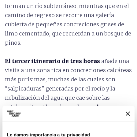
forman un río subterráneo, mientras que en el
camino de regreso se recorre una galería
cubierta de pequeñas concreciones grises de
limo cementado, que recuerdan a un bosque de
pinos.
El tercer itinerario de
tres horas
añade una
visita a una zona rica en concreciones calcáreas
más purísimas, muchas de las cuales son
"salpicaduras" generadas por el rocío y la
nebulización del agua que cae sobre las
estalagmitas. El sendero sube
por las
escarpadas paredes de un imponente pozo
de casi 90 metros de altura,
aún atravesado
por una abundante cascada durante las
Le damos importancia a tu privacidad