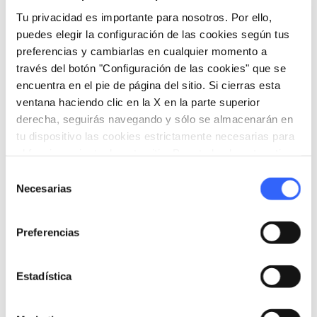
inundaciones, hasta llegar a un estrecho cañón
Tu privacidad es importante para nosotros. Por ello,
puedes elegir la configuración de las cookies según tus
subterráneo.
preferencias y cambiarlas en cualquier momento a
través del botón "Configuración de las cookies" que se
encuentra en el pie de página del sitio. Si cierras esta
ventana haciendo clic en la X en la parte superior
derecha, seguirás navegando y sólo se almacenarán en
tu dispositivo las cookies estrictamente necesarias para
el funcionamiento de este sitio. Para todos los otros tipos
de cookies necesitamos tu consentimiento.
Selección
Necesarias
de
consentimiento
Preferencias
Estadística
directions
Indicaciones