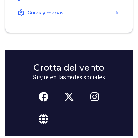
local_library
chevron_right
Guías y mapas
Grotta del vento
Sigue en las redes sociales