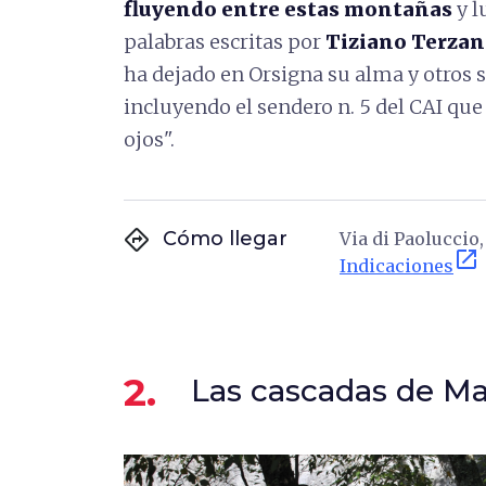
fluyendo entre estas montañas
y l
palabras escritas por
Tiziano Terzan
ha dejado en Orsigna su alma y otros 
incluyendo el sendero n. 5 del CAI que 
ojos".
directions
Cómo llegar
Via di Paoluccio, 
open_in_new
Indicaciones
2.
Las cascadas de M