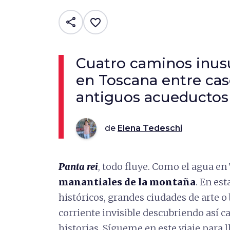
share
favorite_border
Cuatro caminos inusu
en Toscana entre cas
antiguos acueductos
de
Elena Tedeschi
Panta rei
, todo fluye. Como el agua en
manantiales de la montaña
. En es
históricos, grandes ciudades de arte o 
corriente invisible descubriendo así c
historias. Sígueme en este viaje para 