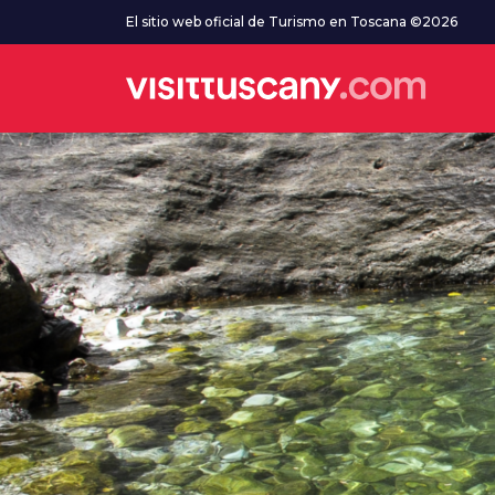
Ve al contenido principal
El sitio web oficial de Turismo en Toscana ©2026