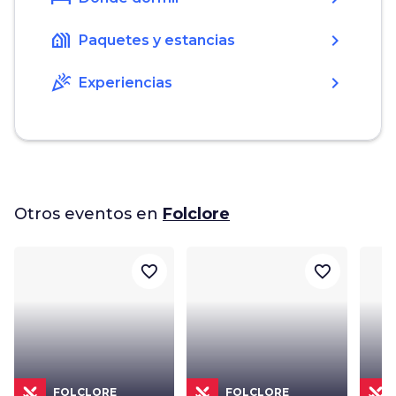
holiday_village
chevron_right
Paquetes y estancias
celebration
chevron_right
Experiencias
Otros eventos en
Folclore
favorite_border
favorite_border
FOLCLORE
FOLCLORE