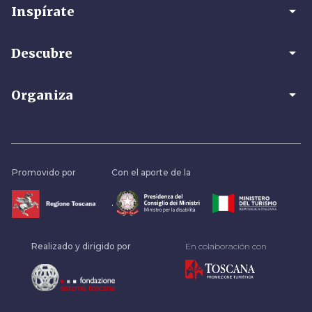
arrow_drop_down
Inspírate
arrow_drop_down
Descubre
arrow_drop_down
Organiza
Promovido por
Con el aporte de la
.
Realizado y dirigido por
En colaboración con