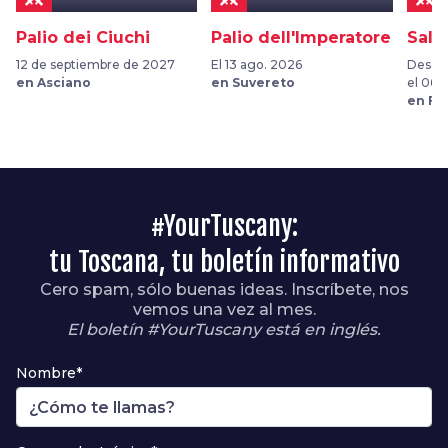
Palio dei Ciuchi
Palio dell'Imperatore
Sala
12 de septiembre de 2027
El 13 ago. 2026
Desde 
en Asciano
en Suvereto
el 06 
en Fu
#YourTuscany:
tu Toscana, tu boletín informativo
Cero spam, sólo buenas ideas. Inscríbete, nos
vemos una vez al mes.
El boletín #YourTuscany está en inglés.
Nombre*