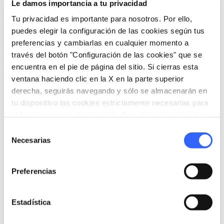
Informaciones
Le damos importancia a tu privacidad
Tu privacidad es importante para nosotros. Por ello,
home
Dónde
puedes elegir la configuración de las cookies según tus
Piazza Lazzeri, 5, 52041 Civitella in Val di
preferencias y cambiarlas en cualquier momento a
Chiana AR, Italia
través del botón "Configuración de las cookies" que se
schedule
Cuándo
encuentra en el pie de página del sitio. Si cierras esta
Sábado 06 junio 2026
ventana haciendo clic en la X en la parte superior
desde
21:00
hasta
23:59
derecha, seguirás navegando y sólo se almacenarán en
tu dispositivo las cookies estrictamente necesarias para
Desde el 08 junio 2026 hasta el 12 junio
el funcionamiento de este sitio. Para todos los otros tipos
2026
de cookies necesitamos tu consentimiento.
Lunes,
Martes,
Miércoles,
Jueves,
Selección
Viernes
Necesarias
de
desde
21:00
hasta
23:59
consentimiento
Sábado 13 junio 2026
Preferencias
desde
18:30
hasta
23:59
email
Correo electrónico
Estadística
sarapino@prolococivitellachiana.it
open_in_new