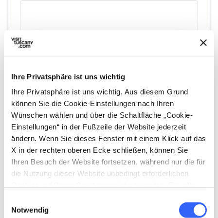
Ihre Privatsphäre ist uns wichtig
Ihre Privatsphäre ist uns wichtig. Aus diesem Grund
können Sie die Cookie-Einstellungen nach Ihren
Wünschen wählen und über die Schaltfläche „Cookie-
directions
Wegbeschreibung
Einstellungen“ in der Fußzeile der Website jederzeit
ändern. Wenn Sie dieses Fenster mit einem Klick auf das
X in der rechten oberen Ecke schließen, können Sie
Hinweise
Ihren Besuch der Website fortsetzen, während nur die für
die Nutzung dieser Website unbedingt erforderlichen
home
Wo
Cookies auf Ihrem Gerät gespeichert werden. Für alle
Piazza Lazzeri, 5, 52041 Civitella in Val di
anderen Arten von Cookies benötigen wir Ihre
Chiana AR, Italia
Einwilligungsauswahl
Zustimmung.
Notwendig
schedule
Wann