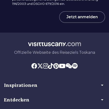
196/2003 und DSGVO 679/2016 ein.
Jetzt anmelden
Offizielle Webseite des Reiseziels Toskana
arrow_drop_down
Inspirationen
arrow_drop_down
Entdecken