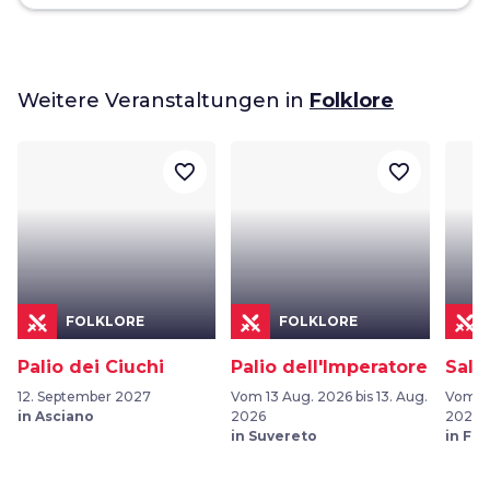
Weitere Veranstaltungen in
Folklore
favorite_border
favorite_border
FOLKLORE
FOLKLORE
Palio dei Ciuchi
Palio dell'Imperatore
Sala
12. September 2027
Vom 13 Aug. 2026 bis 13. Aug.
Vom 05
in Asciano
2026
2026
in Suvereto
in Fu