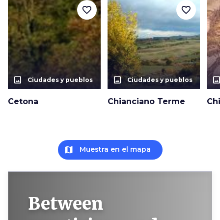
favorite_border
favorite_border
photo_size_select_actual
photo_size_select_actual
photo_size_select_a
Ciudades y pueblos
Ciudades y pueblos
Cetona
Chianciano Terme
Chi
map
Muestra en el mapa
Between