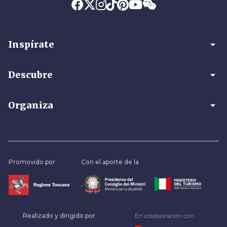
arrow_drop_down
Inspírate
arrow_drop_down
Descubre
arrow_drop_down
Organiza
Promovido por
Con el aporte de la
.
Realizado y dirigido por
En colaboración con