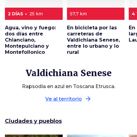
2 DÍAS
25 km
57,7 km
4
Agua, vino y fuego:
En bicicleta por las
En 
dos días entre
carreteras de
lar
Chianciano,
Valdichiana Senese,
La
Montepulciano y
entre lo urbano y lo
Montefollonico
rural
Valdichiana Senese
Rapsodia en azul en Toscana Etrusca.
arrow_forward
Ve al territorio
Ciudades y pueblos