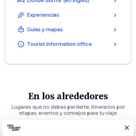
hotel
chevron_right
Dónde dormir (en inglés)
celebration
chevron_right
Experiencias
local_library
chevron_right
Guías y mapas
info
chevron_right
Tourist information office
En los alrededores
Lugares que no debes perderte, itinerarios por
etapas, eventos y consejos para tu viaje
Atracciones
map
Ver en el mapa