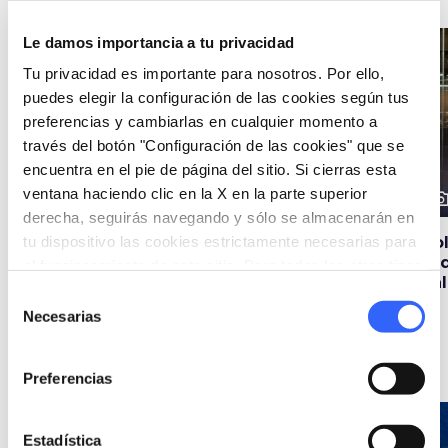
Le damos importancia a tu privacidad
favorite_border
favorite_border
Tu privacidad es importante para nosotros. Por ello,
puedes elegir la configuración de las cookies según tus
preferencias y cambiarlas en cualquier momento a
través del botón "Configuración de las cookies" que se
encuentra en el pie de página del sitio. Si cierras esta
ventana haciendo clic en la X en la parte superior
photo_camera
photo_camera
photo_cam
Atracciones
Atracciones
derecha, seguirás navegando y sólo se almacenarán en
Museo de la
Museo de Arte Sacro
Co
tu dispositivo las cookies estrictamente necesarias para
Terracota de Petroio
en Castelmuzio
Ar
el funcionamiento de este sitio. Para todos los otros tipos
Pal
de cookies necesitamos tu consentimiento.
Selección
Necesarias
de
consentimiento
Ideas
map
Ver en el mapa
Preferencias
favorite_border
favorite_border
Estadística