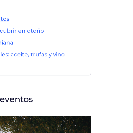
ntos
scubrir en otoño
hiana
es: aceite, trufas y vino
 eventos