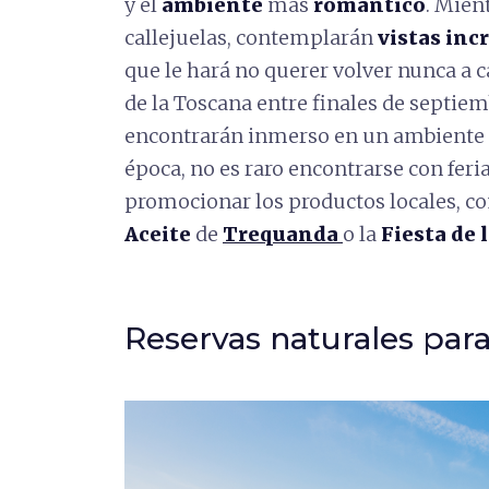
y el
ambiente
más
romántico
. Mien
callejuelas, contemplarán
vistas inc
que le hará no querer volver nunca a ca
de la Toscana entre finales de septiem
encontrarán inmerso en un ambiente fe
época, no es raro encontrarse con feri
promocionar los productos locales, co
Aceite
de
Trequanda
o la
Fiesta de 
Reservas naturales par