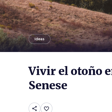
arrow_back
Ideas
Vivir el otoño 
Senese
share
favorite_border