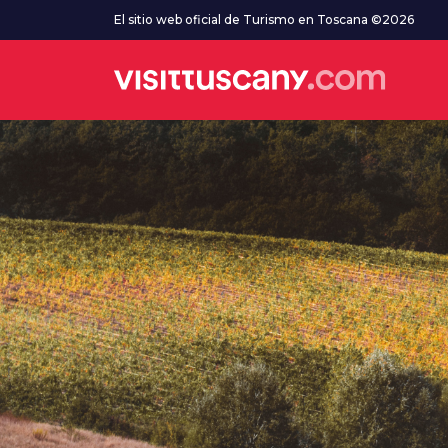
Ve al contenido principal
El sitio web oficial de Turismo en Toscana ©2026