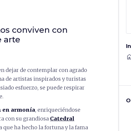
s conviven con
 arte
I
ho
n dejar de contemplar con agrado
a de artistas inspirados y turistas
siado esfuerzo, se puede respirar
e.
O
en en armonía
, enriqueciéndose
a con su grandiosa
Catedral
ra que ha hecho la fortuna y la fama