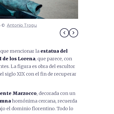
to ©
Antonio Trogu
Obras de arte
chevron_left
chevron_right
 que mencionar la
estatua del
 de los Lorena
, que parece, con
ntes. La figura es obra del escultor
el siglo XIX con el fin de recuperar
ente Marzocco
, decorada con un
umna
homónima cercana, recuerda
ajo el dominio florentino. Todo lo