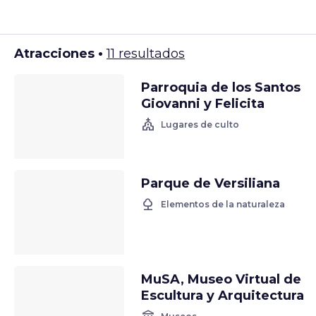
Atracciones •
11 resultados
Parroquia de los Santos
Giovanni y Felicita
church
Lugares de culto
Parque de Versiliana
nature
Elementos de la naturaleza
MuSA, Museo Virtual de
Escultura y Arquitectura