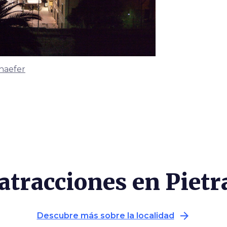
haefer
atracciones en Piet
arrow_forward
Descubre más sobre la localidad