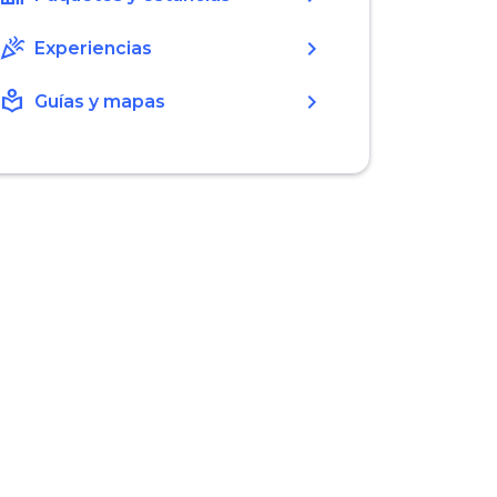
celebration
chevron_right
Experiencias
local_library
chevron_right
Guías y mapas