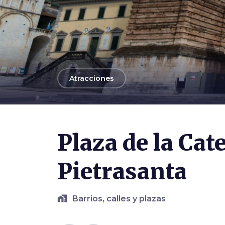
arrow_back
Atracciones
Photo ©
Al. Farese
Plaza de la Cat
Pietrasanta
home_work
Barrios, calles y plazas