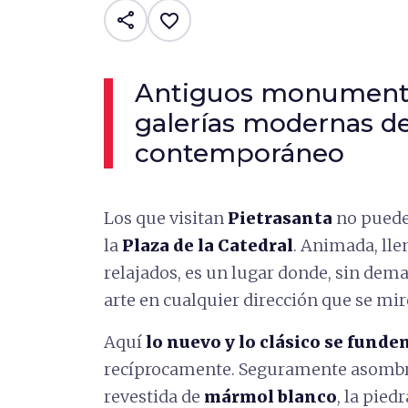
share
favorite_border
Antiguos monumento
galerías modernas de
contemporáneo
Los que visitan
Pietrasanta
no puede
la
Plaza de la Catedral
. Animada, llen
relajados, es un lugar donde, sin dema
arte en cualquier dirección que se mir
Aquí
lo nuevo y lo clásico se fund
recíprocamente. Seguramente asombr
revestida de
mármol blanco
, la pied