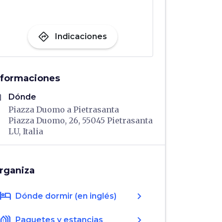
directions
Indicaciones
nformaciones
me
Dónde
Piazza Duomo a Pietrasanta
Piazza Duomo, 26, 55045 Pietrasanta
LU, Italia
rganiza
hotel
chevron_right
Dónde dormir (en inglés)
holiday_village
chevron_right
Paquetes y estancias