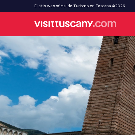
Ve al contenido principal
El sitio web oficial de Turismo en Toscana ©2026