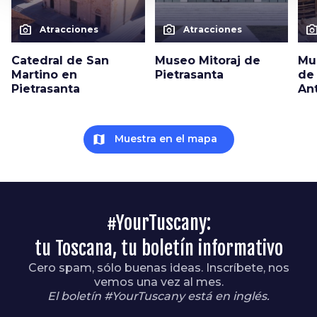
photo_camera
photo_camera
photo_cam
Atracciones
Atracciones
Catedral de San
Museo Mitoraj de
Mu
Martino en
Pietrasanta
de 
Pietrasanta
An
map
Muestra en el mapa
#YourTuscany:
tu Toscana, tu boletín informativo
Cero spam, sólo buenas ideas. Inscríbete, nos
vemos una vez al mes.
El boletín #YourTuscany está en inglés.