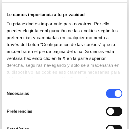
Le damos importancia a tu privacidad
Informaciones
Tu privacidad es importante para nosotros. Por ello,
home
Dónde
puedes elegir la configuración de las cookies según tus
Bozzetti in Vetrina
preferencias y cambiarlas en cualquier momento a
Via del Marzocco, 1, Pietrasanta, LU, Italia
través del botón "Configuración de las cookies" que se
encuentra en el pie de página del sitio. Si cierras esta
language
Pagina web
ventana haciendo clic en la X en la parte superior
http://www.museodeibozzetti.it/
open_in_new
derecha, seguirás navegando y sólo se almacenarán en
tu dispositivo las cookies estrictamente necesarias para
el funcionamiento de este sitio. Para todos los otros tipos
Organiza
de cookies necesitamos tu consentimiento.
Selección
Necesarias
de
hotel
chevron_right
Dónde dormir (en inglés)
consentimiento
Preferencias
holiday_village
chevron_right
Paquetes y estancias
celebration
chevron_right
Experiencias