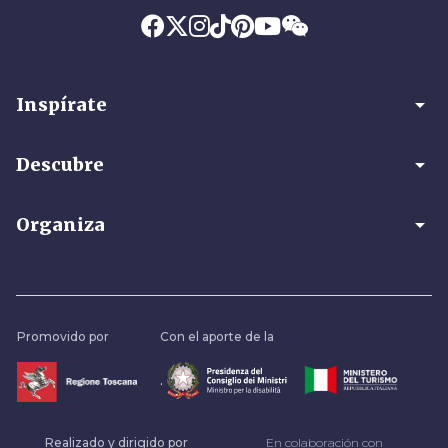
arrow_drop_down
Inspírate
arrow_drop_down
Descubre
arrow_drop_down
Organiza
Promovido por
Con el aporte de la
.
Realizado y dirigido por
En colaboración con