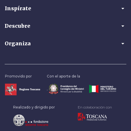
arrow_drop_down
Inspírate
arrow_drop_down
Descubre
arrow_drop_down
Organiza
Promovido por
Con el aporte de la
.
Realizado y dirigido por
En colaboración con