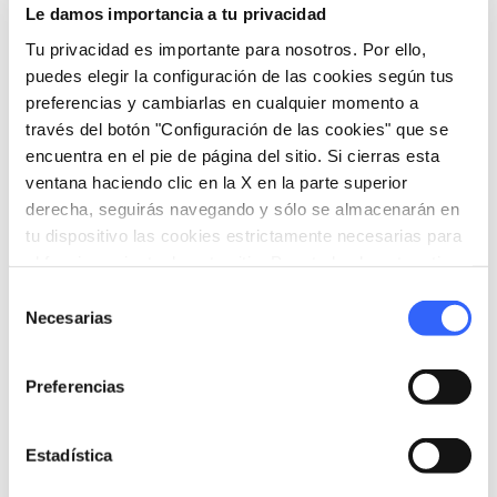
Le damos importancia a tu privacidad
varios
lunetos con frescos
con episodios de
la vida de Sant’Agostino.
Tu privacidad es importante para nosotros. Por ello,
puedes elegir la configuración de las cookies según tus
preferencias y cambiarlas en cualquier momento a
través del botón "Configuración de las cookies" que se
encuentra en el pie de página del sitio. Si cierras esta
ventana haciendo clic en la X en la parte superior
derecha, seguirás navegando y sólo se almacenarán en
tu dispositivo las cookies estrictamente necesarias para
el funcionamiento de este sitio. Para todos los otros tipos
de cookies necesitamos tu consentimiento.
Selección
Necesarias
de
consentimiento
Preferencias
directions
Indicaciones
Estadística