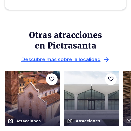
Otras atracciones
en Pietrasanta
arrow_forward
Descubre más sobre la localidad
favorite_border
favorite_border
photo_camera
photo_camera
photo_cam
Atracciones
Atracciones