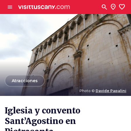
Ve al contenido principal
search
location_on
favorite
menu
arrow_back
Atracciones
Photo ©
Davide Papalini
Photo ©
Davide Papalini
Iglesia y convento
Sant’Agostino en