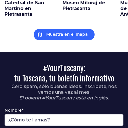
Catedral de San
Museo Mitoraj de
Mu
Martino en
Pietrasanta
de 
Pietrasanta
An
map
Muestra en el mapa
#YourTuscany:
tu Toscana, tu boletín informativo
Cero spam, sólo buenas ideas. Inscríbete, nos
vemos una vez al mes.
El boletín #YourTuscany está en inglés.
Nombre*