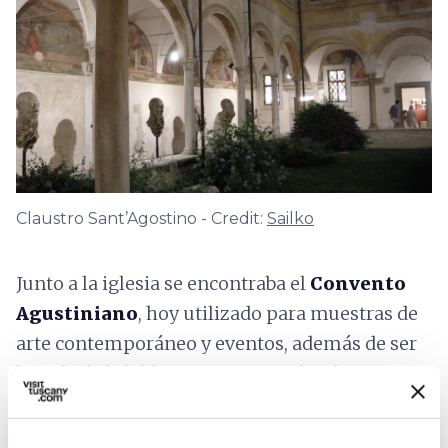
Claustro Sant’Agostino - Credit:
Sailko
Junto a la iglesia se encontraba el
Convento
Agustiniano
, hoy utilizado para muestras de
arte contemporáneo y eventos, además de ser
la sede de la biblioteca municipal y el
museo
de los Arquetipos
. Su
claustro
se caracteriza
por sus elegantes columnas de mármol y