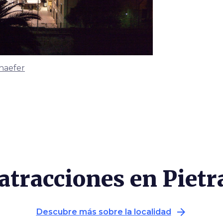
haefer
atracciones en Piet
arrow_forward
Descubre más sobre la localidad