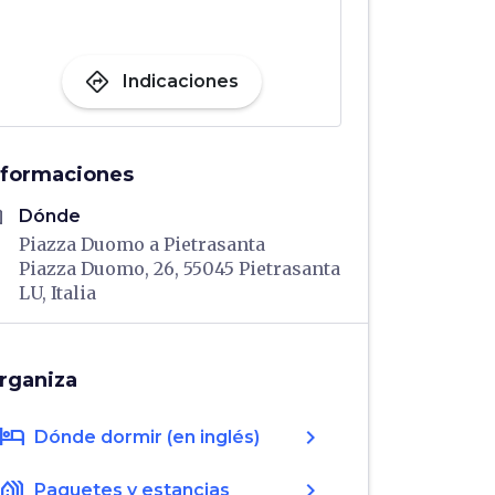
directions
Indicaciones
nformaciones
me
Dónde
Piazza Duomo a Pietrasanta
Piazza Duomo, 26, 55045 Pietrasanta
LU, Italia
rganiza
hotel
chevron_right
Dónde dormir (en inglés)
holiday_village
chevron_right
Paquetes y estancias