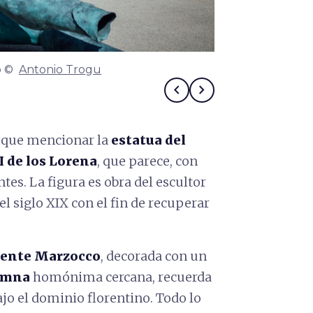
to ©
Antonio Trogu
Obras de arte
chevron_left
chevron_right
 que mencionar la
estatua del
 de los Lorena
, que parece, con
ntes. La figura es obra del escultor
el siglo XIX con el fin de recuperar
ente Marzocco
, decorada con un
umna
homónima cercana, recuerda
ajo el dominio florentino. Todo lo