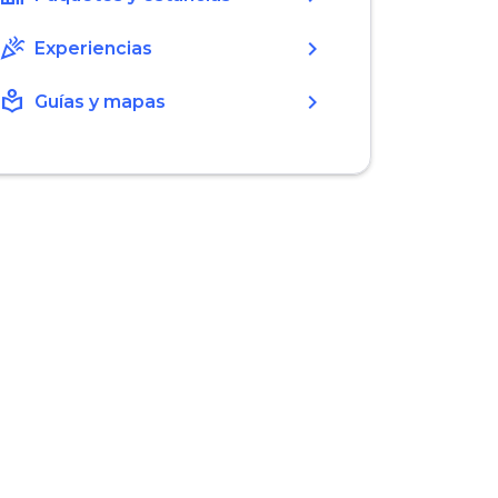
celebration
chevron_right
Experiencias
local_library
chevron_right
Guías y mapas