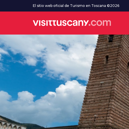
Ve al contenido principal
El sitio web oficial de Turismo en Toscana ©2026