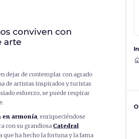
s conviven con
 arte
I
ho
n dejar de contemplar con agrado
a de artistas inspirados y turistas
siado esfuerzo, se puede respirar
e.
O
en en armonía
, enriqueciéndose
a con su grandiosa
Catedral
ra que ha hecho la fortuna y la fama