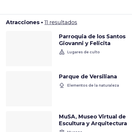
Atracciones •
11 resultados
Parroquia de los Santos
Giovanni y Felicita
church
Lugares de culto
Parque de Versiliana
nature
Elementos de la naturaleza
MuSA, Museo Virtual de
Escultura y Arquitectura