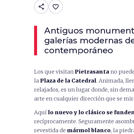
share
favorite_border
Antiguos monumento
galerías modernas de
contemporáneo
Los que visitan
Pietrasanta
no puede
la
Plaza de la Catedral
. Animada, llen
relajados, es un lugar donde, sin dema
arte en cualquier dirección que se mir
Aquí
lo nuevo y lo clásico se fund
recíprocamente. Seguramente asombr
revestida de
mármol blanco
, la pied