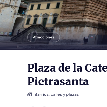
arrow_back
Atracciones
Photo ©
Al. Farese
Plaza de la Cat
Pietrasanta
home_work
Barrios, calles y plazas