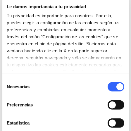
Le damos importancia a tu privacidad
directions
Indicaciones
Tu privacidad es importante para nosotros. Por ello,
puedes elegir la configuración de las cookies según tus
preferencias y cambiarlas en cualquier momento a
Informaciones
través del botón "Configuración de las cookies" que se
home
Dónde
encuentra en el pie de página del sitio. Si cierras esta
ventana haciendo clic en la X en la parte superior
Piazza del Duomo a Prato
SS325, 1, 59100 Prato PO, Italia
derecha, seguirás navegando y sólo se almacenarán en
tu dispositivo las cookies estrictamente necesarias para
el funcionamiento de este sitio. Para todos los otros tipos
de cookies necesitamos tu consentimiento.
Organiza
Selección
Necesarias
de
hotel
consentimiento
chevron_right
Dónde dormir (en inglés)
Preferencias
holiday_village
chevron_right
Paquetes y estancias
celebration
Estadística
chevron_right
Experiencias