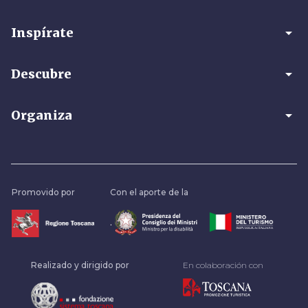
arrow_drop_down
Inspírate
arrow_drop_down
Descubre
arrow_drop_down
Organiza
Promovido por
Con el aporte de la
.
Realizado y dirigido por
En colaboración con