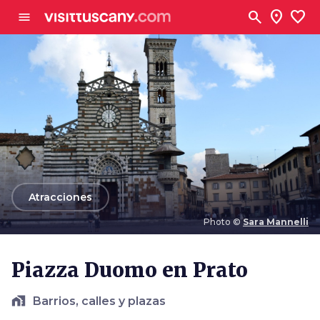
Ve al contenido principal
search
location_on
favorite
menu
arrow_back
Atracciones
Photo ©
Sara Mannelli
Photo ©
Sara Mannelli
Piazza Duomo en Prato
home_work
Barrios, calles y plazas