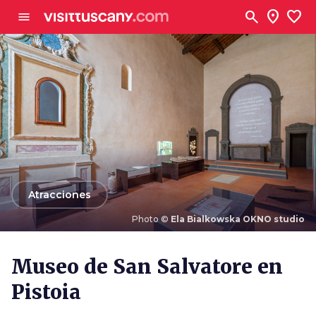
Ve al contenido principal
search
location_on
favorite
menu
arrow_back
Atracciones
Photo ©
Ela Bialkowska OKNO studio
Photo ©
Ela Bialkowska OKNO studio
Museo de San Salvatore en
Pistoia