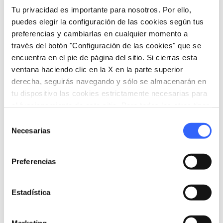
pistoiamusei.it
Tu privacidad es importante para nosotros. Por ello,
puedes elegir la configuración de las cookies según tus
preferencias y cambiarlas en cualquier momento a
través del botón "Configuración de las cookies" que se
encuentra en el pie de página del sitio. Si cierras esta
ventana haciendo clic en la X en la parte superior
derecha, seguirás navegando y sólo se almacenarán en
tu dispositivo las cookies estrictamente necesarias para
el funcionamiento de este sitio. Para todos los otros tipos
de cookies necesitamos tu consentimiento.
Selección
Necesarias
de
consentimiento
Preferencias
directions
Indicaciones
Estadística
Marketing