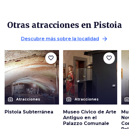
Otras atracciones en Pistoia
arrow_forward
Descubre más sobre la localidad
favorite_border
favorite_border
photo_camera
photo_camera
photo_cam
Atracciones
Atracciones
Pistoia Subterránea
Museo Cívico de Arte
Mu
Antiguo en el
No
Palazzo Comunale
Co