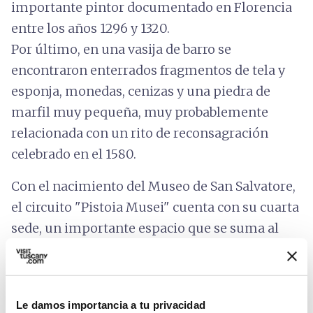
importante pintor documentado en Florencia
entre los años 1296 y 1320.
Por último, en una vasija de barro se
encontraron enterrados fragmentos de tela y
esponja, monedas, cenizas y una piedra de
marfil muy pequeña, muy probablemente
relacionada con un rito de reconsagración
celebrado en el 1580.
Con el nacimiento del Museo de San Salvatore,
el circuito "Pistoia Musei" cuenta con su cuarta
sede, un importante espacio que se suma al
Palacio Buontalenti, al Palacio de' Rossi y al
Antiguo Palacio de los Obispos.
Información sobre la accesibilidad:
Le damos importancia a tu privacidad