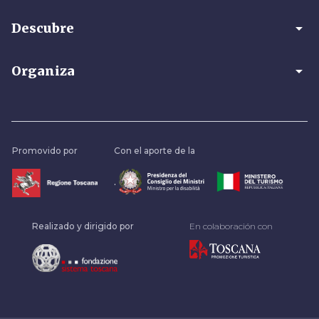
arrow_drop_down
Descubre
arrow_drop_down
Organiza
Promovido por
Con el aporte de la
.
Realizado y dirigido por
En colaboración con