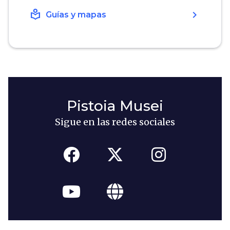
local_library
chevron_right
Guías y mapas
Pistoia Musei
Sigue en las redes sociales