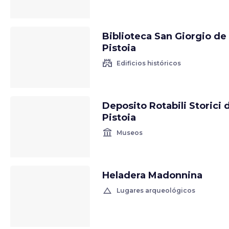
Biblioteca San Giorgio de
Pistoia
castle
Edificios históricos
Deposito Rotabili Storici 
Pistoia
account_balance
Museos
Heladera Madonnina
change_history
Lugares arqueológicos