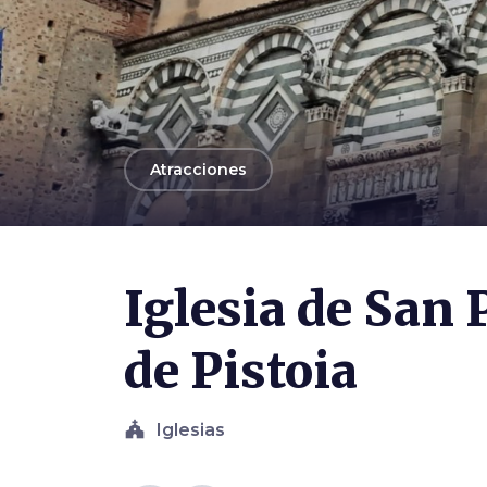
arrow_back
Atracciones
Iglesia de San
de Pistoia
church
Iglesias