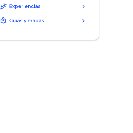
celebration
chevron_right
Experiencias
local_library
chevron_right
Guías y mapas