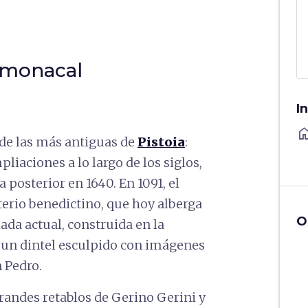
 monacal
I
ho
 de las más antiguas de
Pistoia
:
mpliaciones a lo largo de los siglos,
a posterior en 1640. En 1091, el
erio benedictino, que hoy alberga
O
chada actual, construida en la
a un dintel esculpido con imágenes
n Pedro.
andes retablos de Gerino Gerini y