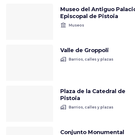
Museo del Antiguo Palaci
Episcopal de Pistoia
account_balance
Museos
Valle de Groppoli
home_work
Barrios, calles y plazas
Plaza de la Catedral de
Pistoia
home_work
Barrios, calles y plazas
Conjunto Monumental