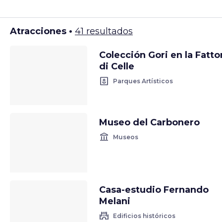
Atracciones •
41 resultados
Colección Gori en la Fatto
di Celle
yard
Parques Artísticos
Museo del Carbonero
account_balance
Museos
Casa-estudio Fernando
Melani
castle
Edificios históricos