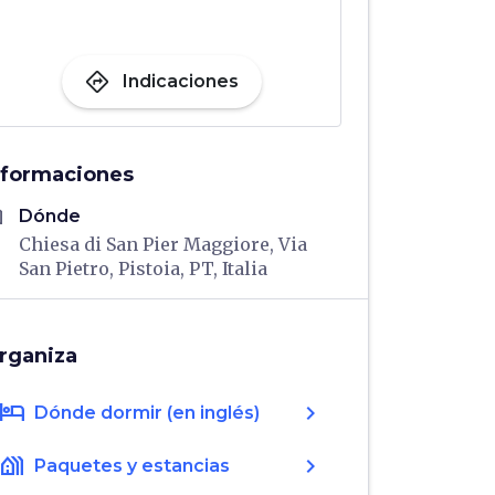
directions
Indicaciones
nformaciones
me
Dónde
Chiesa di San Pier Maggiore, Via
San Pietro, Pistoia, PT, Italia
rganiza
hotel
chevron_right
Dónde dormir (en inglés)
holiday_village
chevron_right
Paquetes y estancias