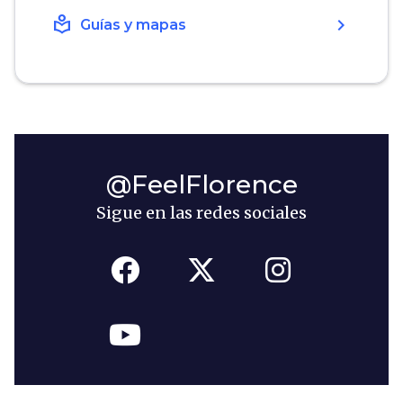
local_library
chevron_right
Guías y mapas
@FeelFlorence
Sigue en las redes sociales