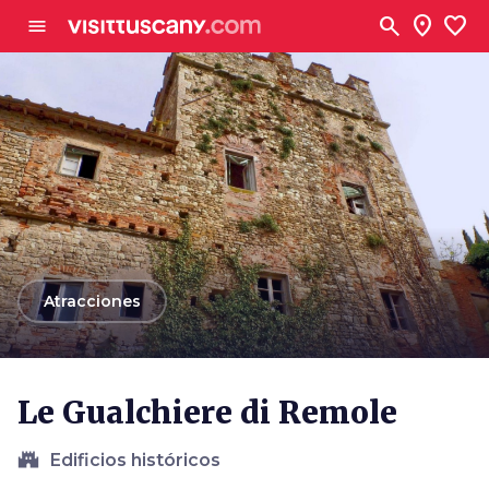
Ve al contenido principal
search
location_on
favorite
menu
arrow_back
Atracciones
Le Gualchiere di Remole
castle
Edificios históricos