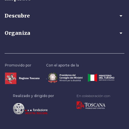
arrow_drop_down
Descubre
arrow_drop_down
Organiza
Promovido por
Con el aporte de la
.
Realizado y dirigido por
En colaboración con