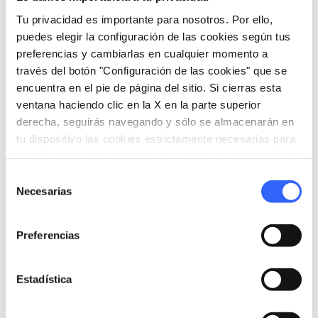
hasta como escuela. Hoy en día el único
Tu privacidad es importante para nosotros. Por ello,
habitante de Gualchiere es un escultor,
Piero
puedes elegir la configuración de las cookies según tus
Gensini
, que con su taller mantiene vivo este
preferencias y cambiarlas en cualquier momento a
través del botón "Configuración de las cookies" que se
extraordinario lugar.
encuentra en el pie de página del sitio. Si cierras esta
ventana haciendo clic en la X en la parte superior
derecha, seguirás navegando y sólo se almacenarán en
tu dispositivo las cookies estrictamente necesarias para
el funcionamiento de este sitio. Para todos los otros tipos
de cookies necesitamos tu consentimiento.
Selección
Necesarias
de
consentimiento
Preferencias
Estadística