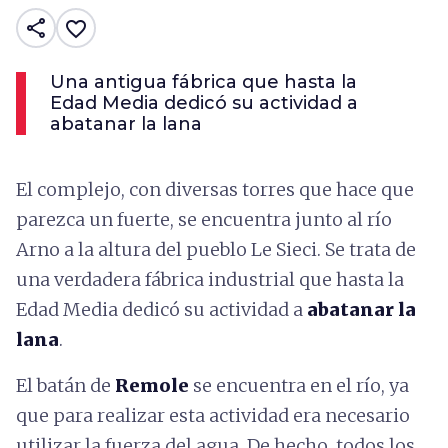
share
favorite_border
Una antigua fábrica que hasta la
Edad Media dedicó su actividad a
abatanar la lana
El complejo, con diversas torres que hace que
parezca un fuerte, se encuentra junto al río
Arno a la altura del pueblo Le Sieci. Se trata de
una verdadera fábrica industrial que hasta la
Edad Media dedicó su actividad a
abatanar la
lana
.
El batán de
Remole
se encuentra en el río, ya
que para realizar esta actividad era necesario
utilizar la fuerza del agua. De hecho, todos los