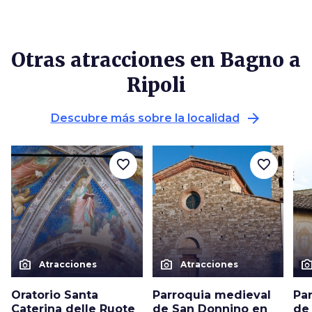
Otras atracciones en Bagno a
Ripoli
arrow_forward
Descubre más sobre la localidad
favorite_border
favorite_border
photo_camera
photo_camera
photo_cam
Atracciones
Atracciones
Oratorio Santa
Parroquia medieval
Pa
Caterina delle Ruote
de San Donnino en
de