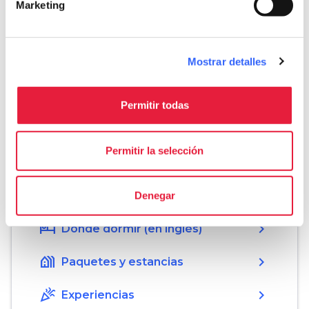
Marketing
directions
Indicaciones
Mostrar detalles
Informaciones
home
Dónde
Permitir todas
Remole
Via di Rosano, 75, 50012 Gualchiere di
Remole FI, Italia
Permitir la selección
Organiza
Denegar
hotel
chevron_right
Dónde dormir (en inglés)
holiday_village
chevron_right
Paquetes y estancias
celebration
chevron_right
Experiencias