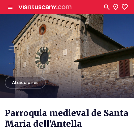
Ve al contenido principal
search
location_on
favorite
menu
arrow_back
Atracciones
Parroquia medieval de Santa
Maria dell'Antella