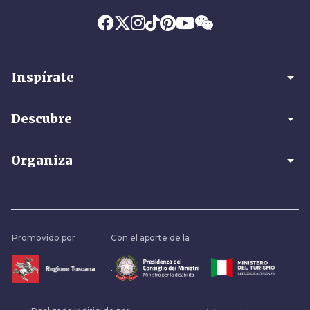
arrow_drop_down
Inspírate
arrow_drop_down
Descubre
arrow_drop_down
Organiza
Promovido por
Con el aporte de la
.