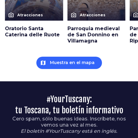
photo_camera
photo_camera
photo_cam
Atracciones
Atracciones
Oratorio Santa
Parroquia medieval
Pa
Caterina delle Ruote
de San Donnino en
de
Villamagna
Rip
map
Muestra en el mapa
#YourTuscany:
tu Toscana, tu boletín informativo
Cero spam, sólo buenas ideas. Inscríbete, nos
vemos una vez al mes.
El boletín #YourTuscany está en inglés.