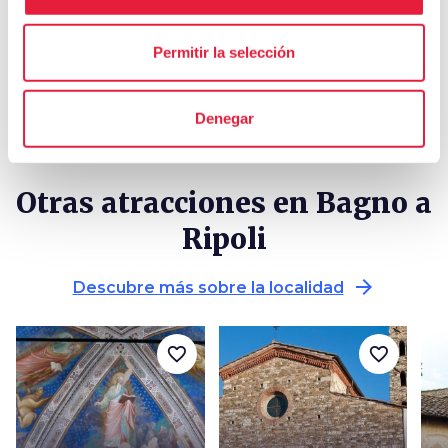
celebration
chevron_right
Experiencias
local_library
chevron_right
Guías y mapas
Permitir la selección
Denegar
Otras atracciones en Bagno a
Ripoli
arrow_forward
Descubre más sobre la localidad
favorite_border
favorite_border